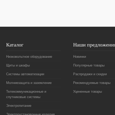
В избранное
Под заказ
В избранное
Каталог
Наши предложени
Низковольтное оборудование
Новинки
Щиты и шкафы
Популярные товары
Системы автоматизации
Распродажи и скидки
Молниезащита и заземление
Рекомендуемые товары
Телекоммуникационные и
Уцененные товары
спутниковые системы
Электропитание
Электроустановочные изделия