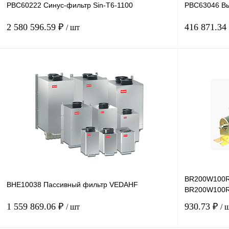
PBC60222 Синус-фильтр Sin-T6-1100
PBC63046 Вы
2 580 596.59 ₽
416 871.34
/ шт
В корзину
Купить в 1 клик
Сравнение
Купить в 1 к
В избранное
Под заказ
В избранное
BR200W100R 
BHE10038 Пассивный фильтр VEDAHF
BR200W100
1 559 869.06 ₽
930.73 ₽
/ шт
/ 