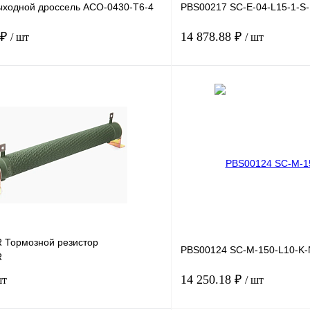
ходной дроссель ACO-0430-T6-4
PBS00217 SC-E-04-L15-1-S-
 ₽
14 878.88 ₽
/ шт
/ шт
В корзину
лик
Сравнение
Купить в 1 клик
Под заказ
В избранное
Тормозной резистор
PBS00124 SC-M-150-L10-K-
R
14 250.18 ₽
шт
/ шт