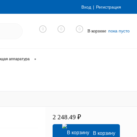
Вход
Регистрация
0
0
0
пока пусто
В корзине
•
ющая аппаратура
2 248.49 ₽
В корзину