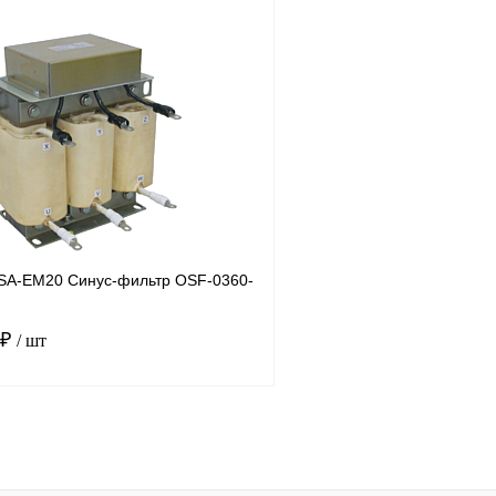
В корзину
лик
Сравнение
Купить в 1 клик
Под заказ
В избранное
SA-EM20 Синус-фильтр OSF-0360-
 ₽
/ шт
В корзину
лик
Сравнение