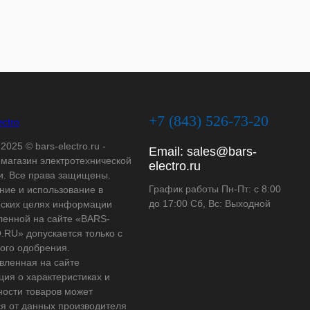
+7 (843) 526-73-20
2025 © bars-electro.ru -
Email:
sales@bars-
-магазин электротехнической
electro.ru
и. Все права защищены.
График работы Пн-Пт: с 8:00
ние и использование в
до 17:00 Сб, Вс: Выходной
ских целях информации
ленной на сайте «BARS-
RU» допускается только с
ого одобрения.
вленная на сайте
ия о характеристиках и
ности товаров может
ся от данных производителя