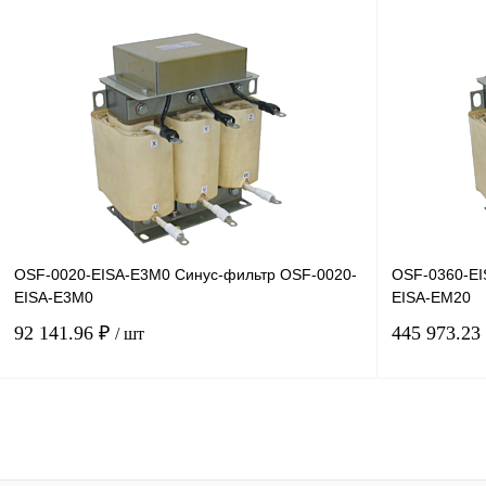
В корзину
Купить в 1 клик
Сравнение
Купить в 1 к
В избранное
Под заказ
В избранное
OSF-0020-EISA-E3M0 Синус-фильтр OSF-0020-
OSF-0360-EI
EISA-E3M0
EISA-EM20
92 141.96 ₽
445 973.23
/ шт
В корзину
Купить в 1 клик
Сравнение
Купить в 1 к