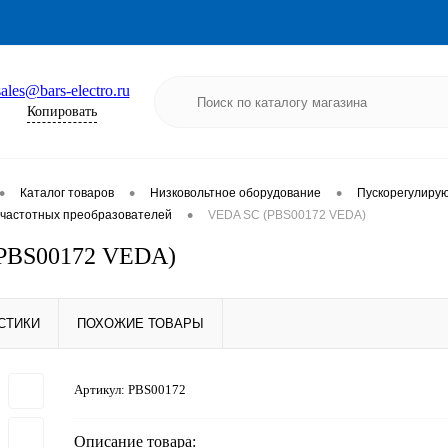
sales@bars-electro.ru
Копировать
•
•
•
Каталог товаров
Низковольтное оборудование
Пускорегулиру
•
частотных преобразователей
VEDA SC (PBS00172 VEDA)
PBS00172 VEDA)
СТИКИ
ПОХОЖИЕ ТОВАРЫ
Артикул:
PBS00172
Описание товара: