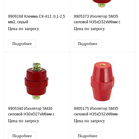
9909168 Клемма СК-412, 0,1-2,5
9905373 Изолятор SM35
мм2, серый
силовой H35xD32xM8мм с
болтом
Цена по запросу
Цена по запросу
Подробнее
Подробнее
9905340 Изолятор SM30
9905175 Изолятор SM35
силовой Н30хD27хМ6мм с
силовой H35xD32xM8мм
болтом
Цена по запросу
Цена по запросу
Подробнее
Подробнее