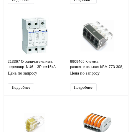
213367 Ограничитель имп.
9909465 Клемма
перенапр. NU6-II 3Р In=15kA
разветвительная КБМ-773-308,
Uc=385B Im=40kA (CHINT)
1,0-2,5 мм2, серый
Цена по запросу
Цена по запросу
Подробнее
Подробнее