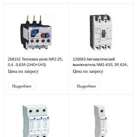
268101 Тепловое реле NR2-25,
126683 Автоматический
0,4...0,63А (1НО+1НЗ)
выключатель NM1-63S, 3P, 63А,
15кА
Цена по запросу
Цена по запросу
Подробнее
Подробнее