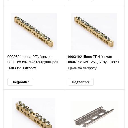
9903624 Шина PEN "земля-
9903492 Шина PEN "земля-
ноль" 6х9мм 20/2 (20групп/креп
ноль" 6х9мм 12/2 (12групп/креп
по краям)
по краям)
Цена по запросу
Цена по запросу
Подробнее
Подробнее