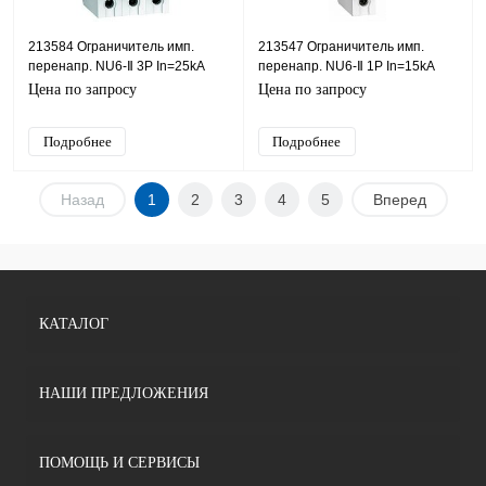
213584 Ограничитель имп.
213547 Ограничитель имп.
перенапр. NU6-Ⅱ 3Р In=25kA
перенапр. NU6-Ⅱ 1Р In=15kA
Uc=460B Im=60kA (R)(CHINT)
Uc=460B Im=40kA (R)(CHINT)
Цена по запросу
Цена по запросу
Подробнее
Подробнее
Назад
1
2
3
4
5
Вперед
КАТАЛОГ
НАШИ ПРЕДЛОЖЕНИЯ
ПОМОЩЬ И СЕРВИСЫ