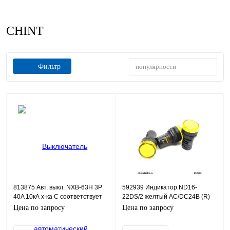
CHINT
популярности
Фильтр
813875 Авт. выкл. NXB-63H 3P
592939 Индикатор ND16-
40A 10кА х-ка C соответствует
22DS/2 желтый АС/DC24В (R)
стандарту ROHS (CHINT)
(CHINT)
Цена по запросу
Цена по запросу