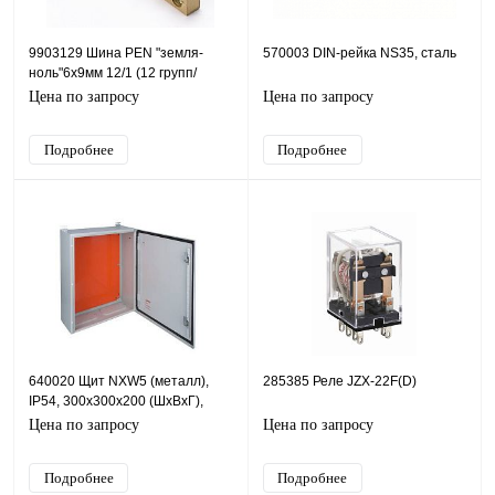
9903129 Шина PEN "земля-
570003 DIN-рейка NS35, сталь
ноль"6х9мм 12/1 (12 групп/
крепеж по центру)
Цена по запросу
Цена по запросу
Подробнее
Подробнее
640020 Щит NXW5 (металл),
285385 Реле JZX-22F(D)
IP54, 300х300х200 (ШхВхГ),
c.МП
Цена по запросу
Цена по запросу
Подробнее
Подробнее