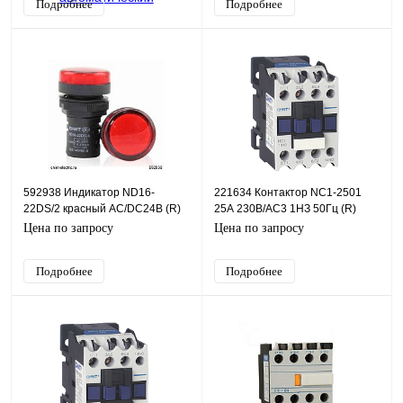
Подробнее
Подробнее
592938 Индикатор ND16-
221634 Контактор NC1-2501
22DS/2 красный АС/DC24В (R)
25А 230В/АС3 1НЗ 50Гц (R)
(CHINT)
(CHINT)
Цена по запросу
Цена по запросу
Подробнее
Подробнее