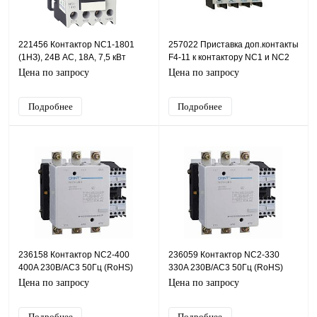
221456 Контактор NC1-1801
257022 Приставка доп.контакты
(1НЗ), 24В AC, 18А, 7,5 кВт
F4-11 к контактору NC1 и NC2
(AC3)
(R)(CHINT)
Цена по запросу
Цена по запросу
Подробнее
Подробнее
236158 Контактор NC2-400
236059 Контактор NC2-330
400A 230В/АС3 50Гц (RoHS)
330A 230В/АС3 50Гц (RoHS)
(CHINT) (Данный артикул
(CHINT) (Данный артикул
Цена по запросу
Цена по запросу
выводится из ассортимента)
выводится из ассортимента)
Подробнее
Подробнее