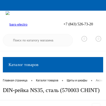
+7 (843) 526-73-20
Вход
Регистрация
0
0
Каталог товаров
•
•
•
Главная страница
Каталог товаров
Щиты и шкафы
Аксесс
DIN-рейка NS35, сталь (570003 CHINT)