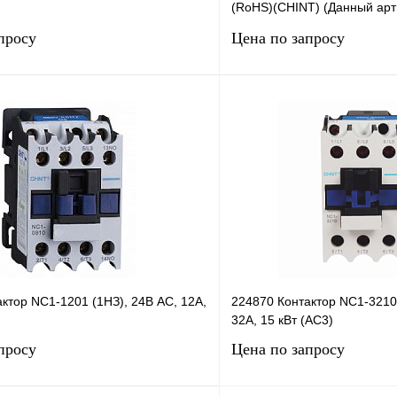
(RoHS)(CHINT) (Данный арт
ассортимента)
просу
Цена по запросу
Запросить цену
Запросить
лик
Сравнение
Купить в 1 клик
В
В избранное
наличии
н
ктор NC1-1201 (1НЗ), 24В AC, 12А,
224870 Контактор NC1-3210
32А, 15 кВт (AC3)
просу
Цена по запросу