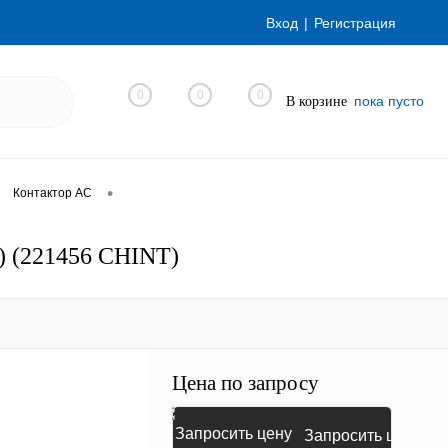
Вход
Регистрация
0
0
0
пока пусто
В корзине
•
Контактор AC
3) (221456 CHINT)
Цена по запросу
Запросить цену