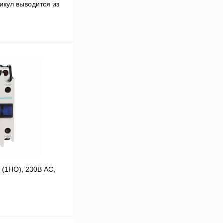
икул выводится из
 цену
Сравнение
В
аличии
 (1НО), 230В AC,