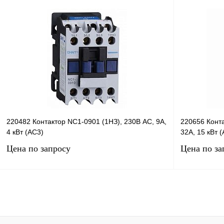
Запросить цену
Купить в 1 клик
Сравнение
Купить в 1 к
В избранное
В
В избранное
наличии
220482 Контактор NC1-0901 (1НЗ), 230В AC, 9А,
220656 Конта
4 кВт (AC3)
32А, 15 кВт 
Цена по запросу
Цена по за
Запросить цену
Купить в 1 клик
Сравнение
Купить в 1 к