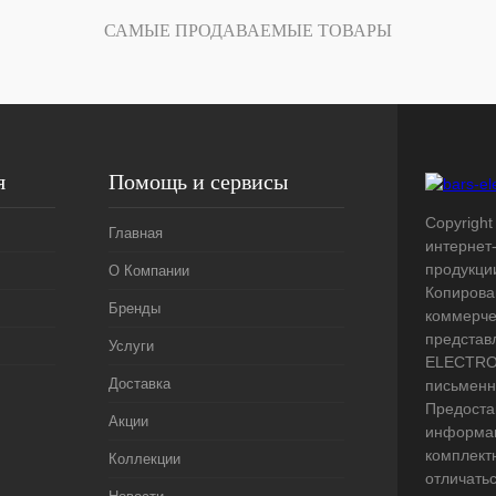
В
САМЫЕ ПРОДАВАЕМЫЕ ТОВАРЫ
наличии
я
Помощь и сервисы
Copyright 
Главная
интернет
продукци
О Компании
Копирова
Бренды
коммерче
представ
Услуги
ELECTRO.
Доставка
письменн
Предоста
Акции
информац
комплект
Коллекции
отличать