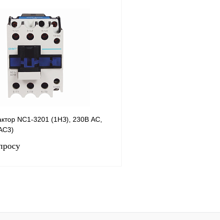
Запросить цену
Запросить
лик
Сравнение
Купить в 1 клик
Под заказ
В избранное
н
ктор NC1-3201 (1НЗ), 230В AC,
(AC3)
просу
Запросить цену
лик
Сравнение