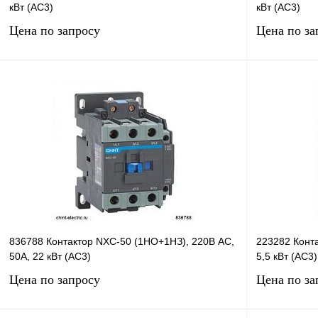
кВт (AC3)
кВт (AC3)
Цена по запросу
Цена по за
Запросить цену
Купить в 1 клик
Сравнение
Купить в 1 к
В избранное
В
В избранное
наличии
836788 Контактор NXC-50 (1НО+1НЗ), 220В AC,
223282 Конта
50А, 22 кВт (AC3)
5,5 кВт (AC3)
Цена по запросу
Цена по за