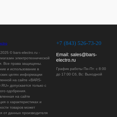
+7 (843) 526-73-20
2025 © bars-electro.ru -
Email:
sales@bars-
-магазин электротехнической
electro.ru
и. Все права защищены.
График работы Пн-Пт: с 8:00
ние и использование в
до 17:00 Сб, Вс: Выходной
ских целях информации
ленной на сайте «BARS-
RU» допускается только с
ого одобрения.
вленная на сайте
ия о характеристиках и
ности товаров может
ся от данных производителя