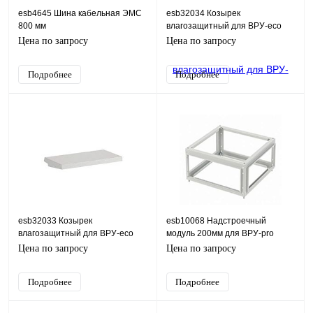
esb4645 Шина кабельная ЭМС
esb32034 Козырек
800 мм
влагозащитный для ВРУ-eco
(Ш2) 500х300x1,0 IP65
Цена по запросу
Цена по запросу
Подробнее
Подробнее
esb32033 Козырек
esb10068 Надстроечный
влагозащитный для ВРУ-eco
модуль 200мм для ВРУ-pro
(Ш3) 700х300x1,0 IP65
ХХХх800х600/ХХХх600х800
Цена по запросу
Цена по запросу
IP55 ESB
Подробнее
Подробнее