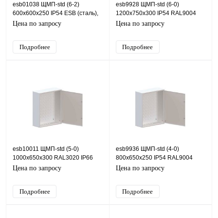
esb01038 ЩМП-std (6-2)
esb9928 ЩМП-std (6-0)
600х600х250 IP54 ESB (сталь),
1200х750х300 IP54 RAL9004
IP54, 600х600х250 (ШхВхГ)
ESB (сталь), IP54,
Цена по запросу
Цена по запросу
750х1200х300 (ШхВхГ)
Подробнее
Подробнее
esb10011 ЩМП-std (5-0)
esb9936 ЩМП-std (4-0)
1000х650х300 RAL3020 IP66
800х650х250 IP54 RAL9004
ESB (сталь), IP66,
ESB (сталь), IP54, 650х800х250
Цена по запросу
Цена по запросу
650х1000х300 (ШхВхГ)
(ШхВхГ)
Подробнее
Подробнее