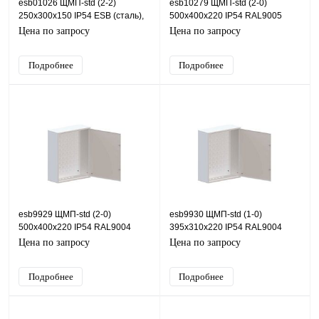
esb01026 ЩМП-std (2-2)
esb10279 ЩМП-std (2-0)
250х300х150 IP54 ESB (сталь),
500х400х220 IP54 RAL9005
IP54, 300х250х150 (ШхВхГ)
ESB (сталь), IP54, 400х500х220
Цена по запросу
Цена по запросу
(ШхВхГ)
Подробнее
Подробнее
esb9929 ЩМП-std (2-0)
esb9930 ЩМП-std (1-0)
500х400х220 IP54 RAL9004
395х310х220 IP54 RAL9004
ESB (сталь), IP54, 400х500х220
ESB (сталь), IP54, 310х395х220
Цена по запросу
Цена по запросу
(ШхВхГ)
(ШхВхГ)
Подробнее
Подробнее