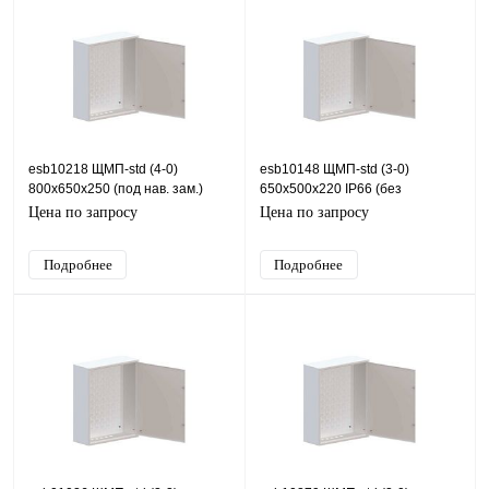
esb10218 ЩМП-std (4-0)
esb10148 ЩМП-std (3-0)
800х650х250 (под нав. зам.)
650х500х220 IP66 (без
IP54 ESB (сталь), IP54,
покраски) ESB (сталь), IP66,
Цена по запросу
Цена по запросу
650х800х250 (ШхВхГ)
500х650х220 (ШхВхГ)
Подробнее
Подробнее