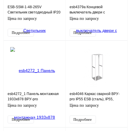
ESB-SSM-1-48-265V
esb4379a Концевой
Светильник светодиодный IP20
выключатель двери с
48-265V (магнит/креп)
регулируемой роликовой
Цена по запросу
Цена по запросу
поворотной штангой ВРУ-pro
Подробнее
Подробнее
esb4272_1 Панель монтажная
esb4046 Каркас сварной ВРУ-
1933х878 ВРУ-pro
pro IP55 ESB (сталь), IP55,
2000х1000хХХХ (2,0 мм)
600х1600х600 (ШхВхГ)
Цена по запросу
Цена по запросу
Подробнее
Подробнее