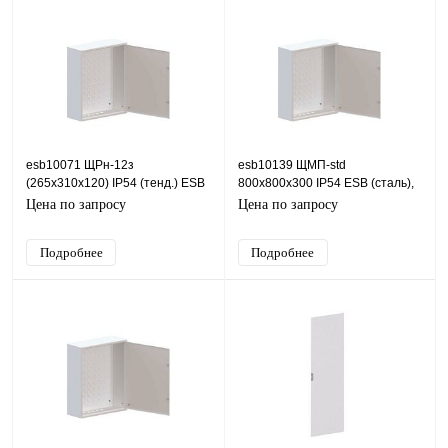
esb10071 ЩРн-12з
esb10139 ЩМП-std
(265х310х120) IP54 (тенд.) ESB
800х800х300 IP54 ESB (сталь),
(сталь), IP54, 310х265х120
IP54, 800х800х300 (ШхВхГ)
Цена по запросу
Цена по запросу
(ШхВхГ)
Подробнее
Подробнее