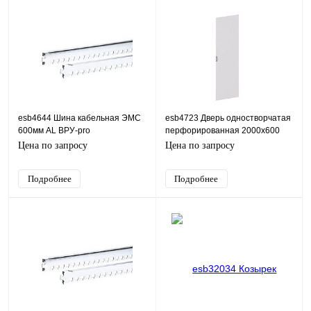
esb4644 Шина кабельная ЭМС
esb4723 Дверь одностворчатая
600мм AL ВРУ-pro
перфорированная 2000х600
ХХХх600хХХХ ESB
ВРУ-pro ESB
Цена по запросу
Цена по запросу
Подробнее
Подробнее