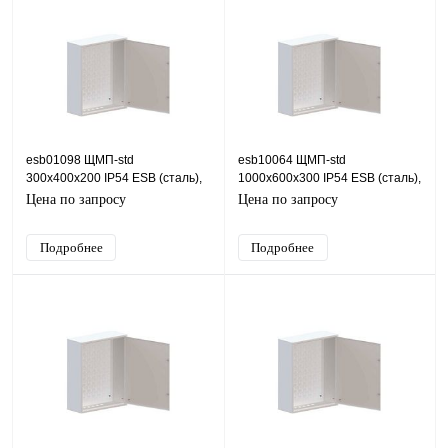
esb01098 ЩМП-std
esb10064 ЩМП-std
300х400х200 IP54 ESB (сталь),
1000х600х300 IP54 ESB (сталь),
IP54, 400х300х200 (ШхВхГ)
IP54, 600х1000х300 (ШхВхГ)
Цена по запросу
Цена по запросу
Подробнее
Подробнее