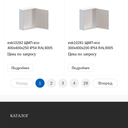
esb10282 ЩМП-eco
esb10281 ЩМП-eco
400х400х250 IP54 RAL9005
300х400х200 IP54 RAL9005
ESB (сталь), IP31, 400х400х250
ESB (сталь), IP31, 400х300х200
Цена по запросу
Цена по запросу
(ШхВхГ)
(ШхВхГ)
Подробнее
Подробнее
Назад
1
2
3
4
28
Вперед
КАТАЛОГ