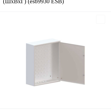
(ШхВхГ) (esb9930 ESB)