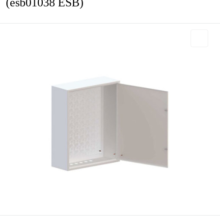
(esb01038 ESB)