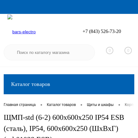
+7 (843) 526-73-20
Вход
Регистрация
0
0
Каталог товаров
•
•
•
Главная страница
Каталог товаров
Щиты и шкафы
Корпус
ЩМП-std (6-2) 600х600х250 IP54 ESB
(сталь), IP54, 600х600х250 (ШхВхГ)