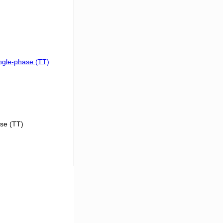
 цену
Сравнение
Под заказ
se (TT)
 цену
Сравнение