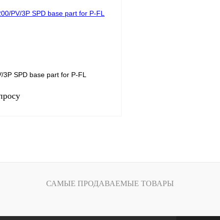
Под заказ
В избранное
/3P SPD base part for P-FL
просу
Запросить цену
лик
Сравнение
Под заказ
САМЫЕ ПРОДАВАЕМЫЕ ТОВАРЫ