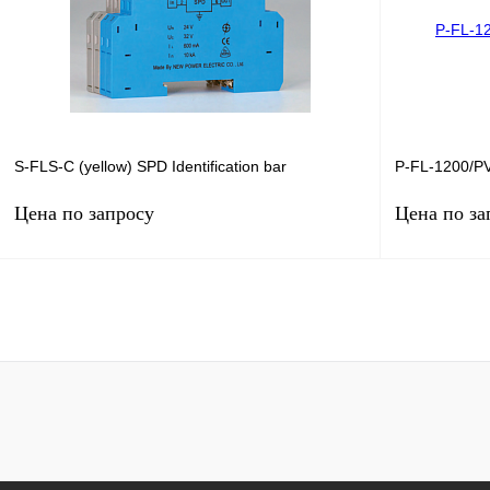
В избранное
Под заказ
В избранное
S-FLS-C (yellow) SPD Identification bar
P-FL-1200/PV
Цена по запросу
Цена по за
Запросить цену
Купить в 1 клик
Сравнение
Купить в 1 к
В избранное
Под заказ
В избранное