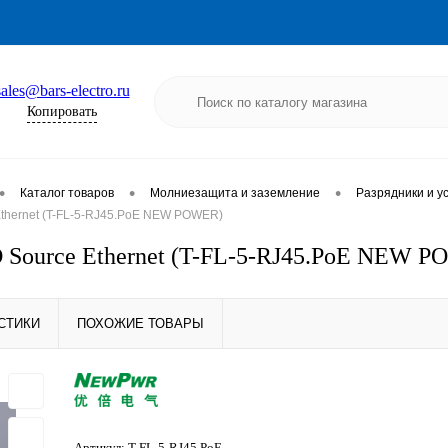
sales@bars-electro.ru
Копировать
•
•
•
Каталог товаров
Молниезащита и заземление
Разрядники и у
 Ethernet (T-FL-5-RJ45.PoE NEW POWER)
PD Source Ethernet (T-FL-5-RJ45.PoE NEW 
СТИКИ
ПОХОЖИЕ ТОВАРЫ
Артикул:
T-FL-5-RJ45.PoE