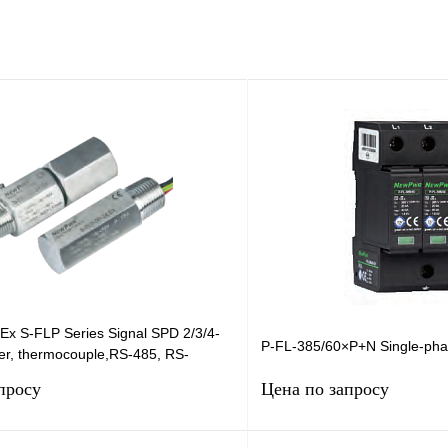
Ex S-FLP Series Signal SPD 2/3/4-
P-FL-385/60×P+N Single-pha
ter, thermocouple,RS-485, RS-
s
просу
Цена по запросу