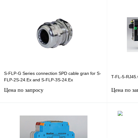
Запросить цену
Купить в 1 клик
Сравнение
Купить в 1 к
В избранное
Под заказ
В избранное
S-FLP-G Series connection SPD cable gran for S-
T-FL-5-RJ45.
FLP-2S-24.Ex and S-FLP-3S-24.Ex
Цена по запросу
Цена по за
Запросить цену
Купить в 1 клик
Сравнение
Купить в 1 к