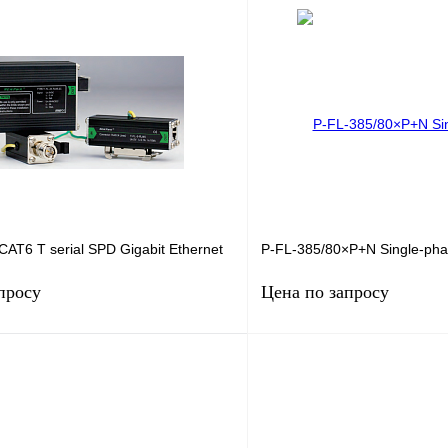
Запросить цену
Запросить
лик
Сравнение
Купить в 1 клик
Под заказ
В избранное
CAT6 T serial SPD Gigabit Ethernet
P-FL-385/80×P+N Single-pha
просу
Цена по запросу
Запросить цену
Запросить
лик
Сравнение
Купить в 1 клик