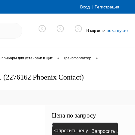
Вход
Регистрация
0
0
0
пока пусто
В корзине
•
•
приборы для установки в щит
Трансформатор
(2276162 Phoenix Contact)
Цена по запросу
Запросить цену