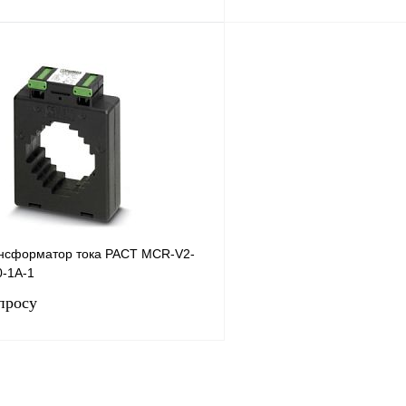
Запросить цену
Запросить
лик
Сравнение
Купить в 1 клик
Под заказ
В избранное
нсформатор тока PACT MCR-V2-
0-1A-1
просу
Запросить цену