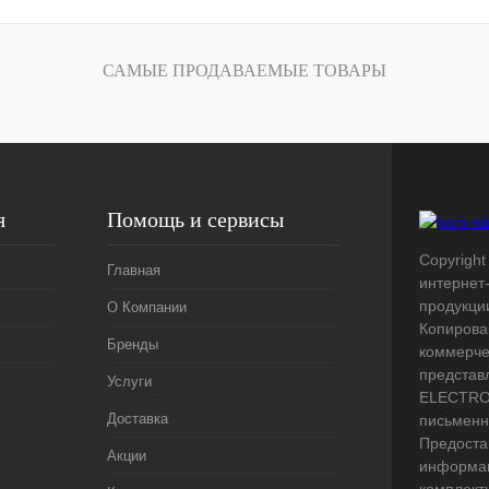
лик
Сравнение
Под заказ
САМЫЕ ПРОДАВАЕМЫЕ ТОВАРЫ
я
Помощь и сервисы
Copyright 
Главная
интернет
продукци
О Компании
Копирова
Бренды
коммерче
представ
Услуги
ELECTRO.
Доставка
письменн
Предоста
Акции
информац
комплект