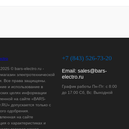
+7 (843) 526-73-20
2025 © bars-electro.ru -
Email:
sales@bars-
-магазин электротехнической
electro.ru
и. Все права защищены.
График работы Пн-Пт: с 8:00
ние и использование в
до 17:00 Сб, Вс: Выходной
ских целях информации
ленной на сайте «BARS-
RU» допускается только с
ого одобрения.
вленная на сайте
ия о характеристиках и
ности товаров может