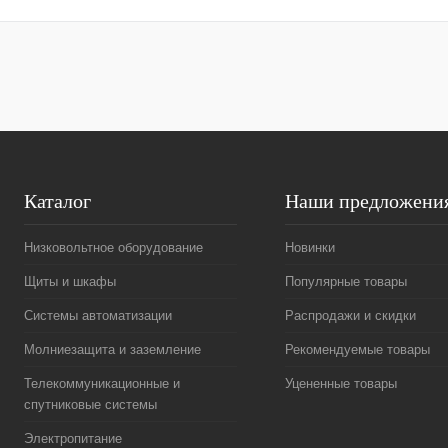
Купить в 1 клик
Сравнение
Купить в 1 к
В избранное
Под заказ
В избранное
Каталог
Наши предложени
Низковольтное оборудование
Новинки
Щиты и шкафы
Популярные товары
Системы автоматизации
Распродажи и скидки
Молниезащита и заземление
Рекомендуемые товары
Телекоммуникационные и
Уцененные товары
спутниковые системы
Электропитание