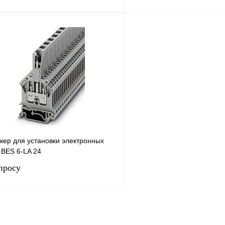
Запросить цену
Запросить
лик
Сравнение
Купить в 1 клик
Под заказ
В избранное
кер для установки электронных
 BES 6-LA 24
просу
Запросить цену