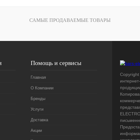
лик
Сравнение
Под заказ
САМЫЕ ПРОДАВАЕМЫЕ ТОВАРЫ
я
Помощь и сервисы
Copyright 
Главная
интернет
продукци
О Компании
Копирова
Бренды
коммерче
представ
Услуги
ELECTRO.
Доставка
письменн
Предоста
Акции
информац
комплект