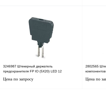
Запросить цену
Купить в 1 клик
Сравнение
Купить в 1 к
В избранное
Под заказ
В избранное
3246987 Штекерный держатель
2802565 Ште
предохранителя FP IO (5X20) LED 12
компонентов
Цена по запросу
Цена по за
Запросить цену