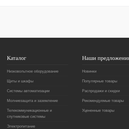
Купить в 1 клик
Сравнение
Купить в 1 к
В избранное
Под заказ
В избранное
Каталог
Наши предложени
Низковольтное оборудование
Новинки
Щиты и шкафы
Популярные товары
Системы автоматизации
Распродажи и скидки
Молниезащита и заземление
Рекомендуемые товары
Телекоммуникационные и
Уцененные товары
спутниковые системы
Электропитание