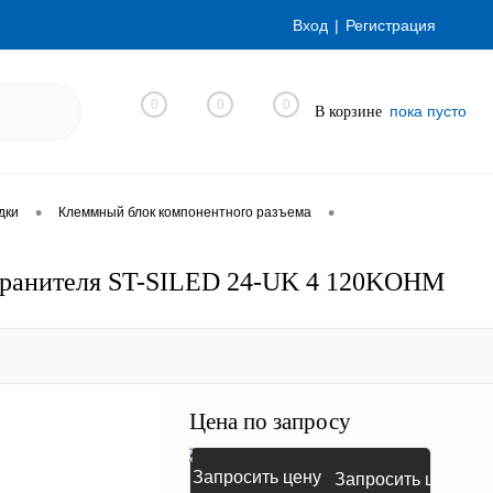
Вход
Регистрация
0
0
0
пока пусто
В корзине
•
•
дки
Клеммный блок компонентного разъема
охранителя ST-SILED 24-UK 4 120KOHM
Цена по запросу
Запросить цену