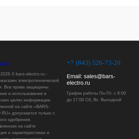
+7 (843) 526-73-20
2025 © bars-electro.ru -
Email:
sales@bars-
-магазин электротехнической
electro.ru
и. Все права защищены.
График работы Пн-Пт: с 8:00
ние и использование в
до 17:00 Сб, Вс: Выходной
ских целях информации
ленной на сайте «BARS-
RU» допускается только с
ого одобрения.
вленная на сайте
ия о характеристиках и
ности товаров может