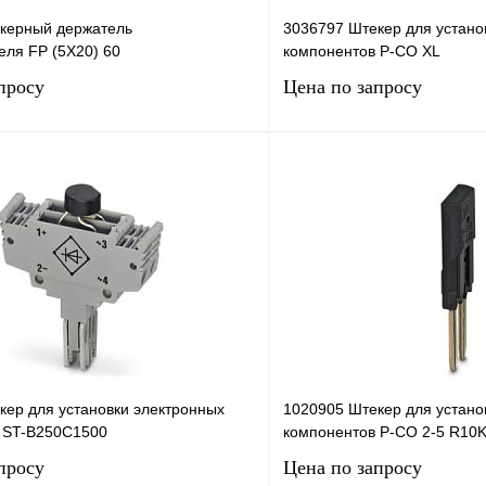
керный держатель
3036797 Штекер для устано
еля FP (5X20) 60
компонентов P-CO XL
просу
Цена по запросу
Запросить цену
Запросить
лик
Сравнение
Купить в 1 клик
Под заказ
В избранное
кер для установки электронных
1020905 Штекер для устано
 ST-B250C1500
компонентов P-CO 2-5 R10
просу
Цена по запросу