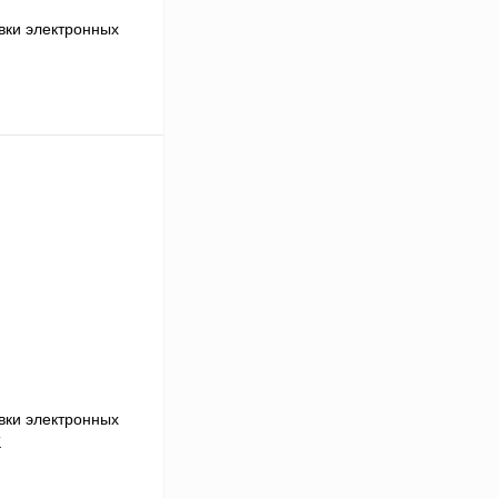
вки электронных
 цену
Сравнение
Под заказ
вки электронных
K