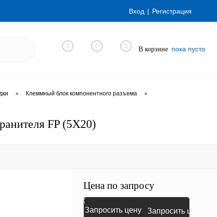
Вход
Регистрация
0
0
0
пока пусто
В корзине
•
•
дки
Клеммный блок компонентного разъема
ранителя FP (5X20)
Цена по запросу
Запросить цену