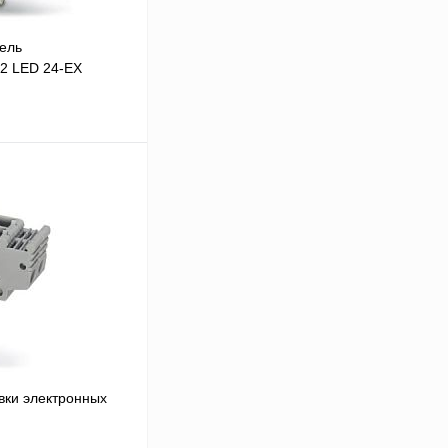
ель
2 LED 24-EX
 цену
Сравнение
Под заказ
вки электронных