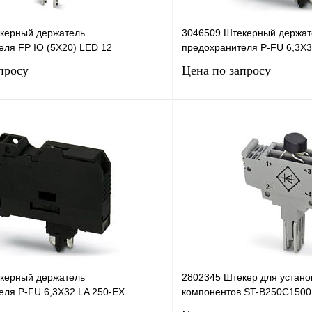
керный держатель
3046509 Штекерный держат
еля FP IO (5X20) LED 12
предохранителя P-FU 6,3X3
просу
Цена по запросу
Запросить цену
Запросить
лик
Сравнение
Купить в 1 клик
Под заказ
В избранное
керный держатель
2802345 Штекер для устано
еля P-FU 6,3X32 LA 250-EX
компонентов ST-B250C1500