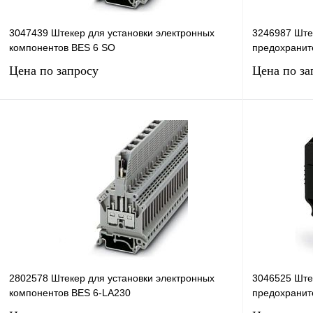
3047439 Штекер для установки электронных
3246987 Ште
компонентов BES 6 SO
предохранит
Цена по запросу
Цена по за
Запросить цену
Купить в 1 клик
Сравнение
Купить в 1 к
В избранное
Под заказ
В избранное
2802578 Штекер для установки электронных
3046525 Ште
компонентов BES 6-LA230
предохранит