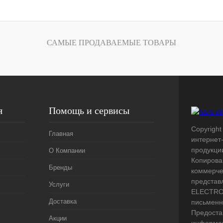
лик
Сравнение
Под заказ
САМЫЕ ПРОДАВАЕМЫЕ ТОВАРЫ
я
Помощь и сервисы
Copyright 
Главная
интернет
продукци
О Компании
Копирова
Бренды
коммерче
представ
Услуги
ELECTRO.
Доставка
письменн
Предоста
Акции
информац