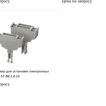
просу
Цена по запросу
Запросить цену
Запросить
лик
Сравнение
Купить в 1 клик
Под заказ
В избранное
кер для установки электронных
 ST-BE-LA 24
просу
Запросить цену