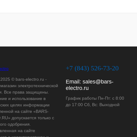
+7 (843) 526-73-20
2025 © bars-electro.ru -
Email:
sales@bars-
-магазин электротехнической
electro.ru
и. Все права защищены.
График работы Пн-Пт: с 8:00
ние и использование в
до 17:00 Сб, Вс: Выходной
ских целях информации
ленной на сайте «BARS-
RU» допускается только с
ого одобрения.
вленная на сайте
ия о характеристиках и