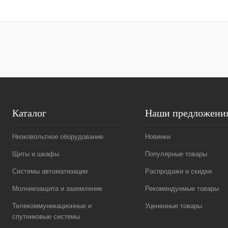
Купить в 1 клик
Сравнение
Купить в 1 к
В избранное
Под заказ
В избранное
Каталог
Наши предложени
Низковольтное оборудование
Новинки
Щиты и шкафы
Популярные товары
Системы автоматизации
Распродажи и скидки
Молниезащита и заземление
Рекомендуемые товары
Телекоммуникационные и
Уцененные товары
спутниковые системы