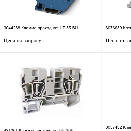
3044238 Клемма проходная UT 35 BU
3076639 Кле
Цена по запросу
Цена по за
Запросить цену
Купить в 1 клик
Сравнение
Купить в 1 к
В избранное
В
В избранное
наличии
3037452 Кле
421261 Клемма проходная UJ5-10E