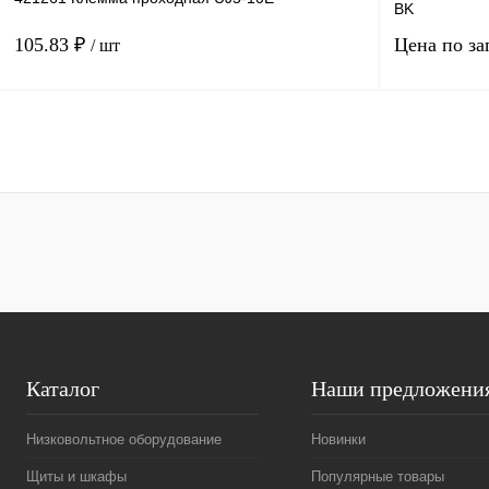
BK
105.83 ₽
Цена по за
/ шт
В корзину
Купить в 1 клик
Сравнение
Купить в 1 к
В избранное
Под заказ
В избранное
Каталог
Наши предложени
Низковольтное оборудование
Новинки
Щиты и шкафы
Популярные товары