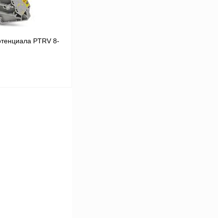
отенциала PTRV 8-
 цену
Сравнение
Под заказ