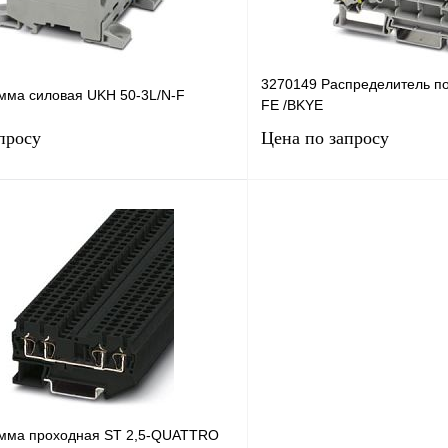
3270149 Распределитель п
мма силовая UKH 50-3L/N-F
FE /BKYE
просу
Цена по запросу
Запросить цену
Запросить
лик
Сравнение
Купить в 1 клик
Под заказ
В избранное
мма проходная ST 2,5-QUATTRO