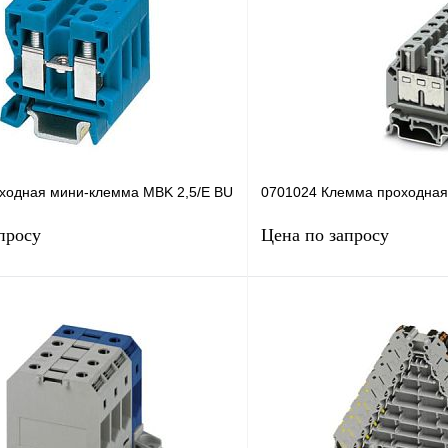
ходная мини-клемма MBK 2,5/E BU
0701024 Клемма проходна
просу
Цена по запросу
Запросить цену
Запросить
лик
Сравнение
Купить в 1 клик
Под заказ
В избранное