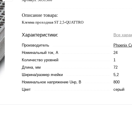
Описание товара:
Клемма проходная ST 2,5-QUATTRO
Характеристики:
Все хара
Производитель
Phoenix C
Номинальный ток, А
24
Количество уровней
1
Длина, мм
72
Ширина/размер ячейки
5,2
Номинальное напряжение Uнр, В
800
Цвет
серый