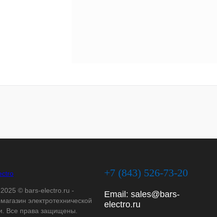
+7 (843) 526-73-20
2025 © bars-electro.ru -
Email:
sales@bars-
-магазин электротехнической
electro.ru
и. Все права защищены.