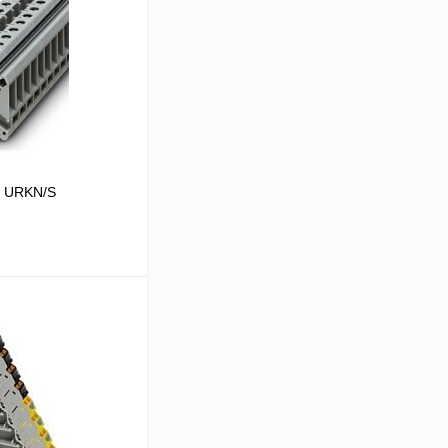
я URKN/S
 цену
Сравнение
Под заказ