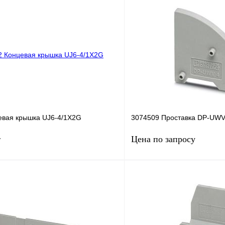
евая крышка UJ6-4/1X2G
3074509 Проставка DP-UWV
Цена по запросу
т
В корзину
Запросить
лик
Сравнение
Купить в 1 клик
Под заказ
В избранное