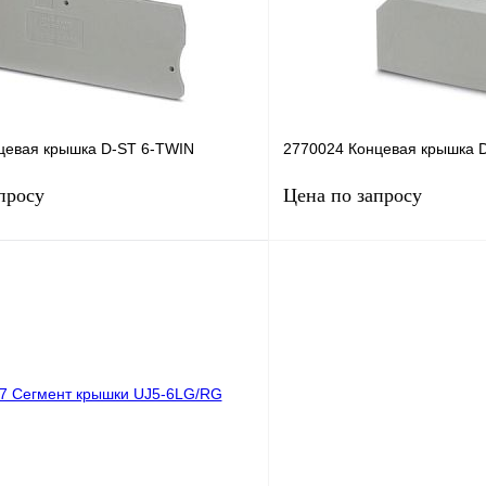
цевая крышка D-ST 6-TWIN
2770024 Концевая крышка 
просу
Цена по запросу
Запросить цену
Запросить
лик
Сравнение
Купить в 1 клик
Под заказ
В избранное
н