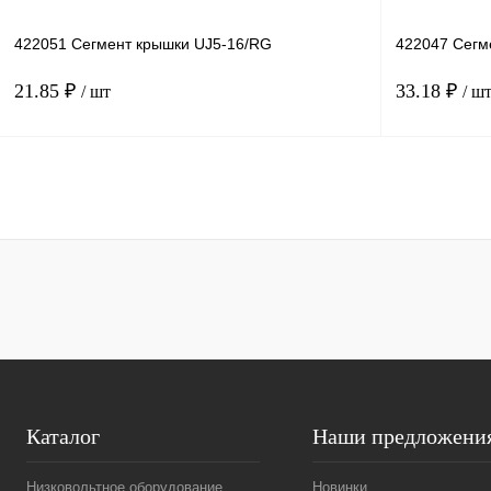
422051 Сегмент крышки UJ5-16/RG
422047 Сегм
21.85 ₽
33.18 ₽
/ шт
/ ш
В корзину
Купить в 1 клик
Сравнение
Купить в 1 к
В избранное
Под заказ
В избранное
Каталог
Наши предложени
Низковольтное оборудование
Новинки