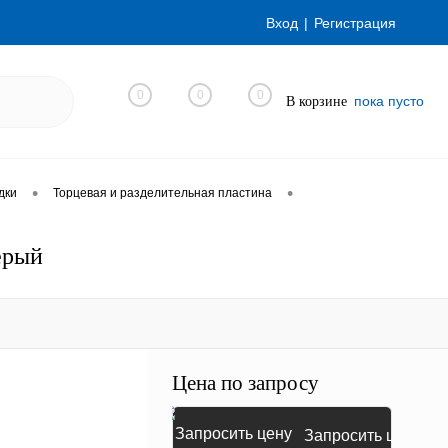
Вход
Регистрация
0
0
0
пока пусто
В корзине
•
•
дки
Торцевая и разделительная пластина
ерый
Цена по запросу
Запросить цену