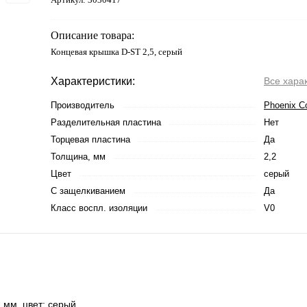
Описание товара:
Концевая крышка D-ST 2,5, серый
Характеристики:
Все хара
Производитель
Phoenix C
Разделительная пластина
Нет
Торцевая пластина
Да
Толщина, мм
2,2
Цвет
серый
С защелкиванием
Да
Класс воспл. изоляции
V0
 мм, цвет: cерый