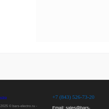
+7 (843) 526-73-20
2025 © bars-electro.ru -
Email:
sales@bars-