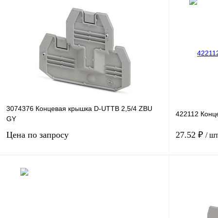
3074376 Концевая крышка D-UTTB 2,5/4 ZBU
422112 Конц
GY
Цена по запросу
27.52 ₽
/ ш
Запросить цену
Купить в 1 клик
Сравнение
Купить в 1 к
В избранное
Под заказ
В избранное