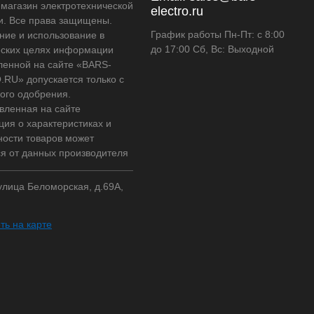
-магазин электротехнической
electro.ru
и. Все права защищены.
График работы Пн-Пт: с 8:00
ние и использование в
до 17:00 Сб, Вс: Выходной
ских целях информации
ленной на сайте «BARS-
RU» допускается только с
ого одобрения.
вленная на сайте
ия о характеристиках и
ности товаров может
ся от данных производителя
 улица Беломорская, д.69А,
ть на карте