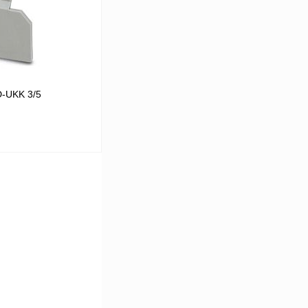
D-UKK 3/5
 цену
Сравнение
В
аличии