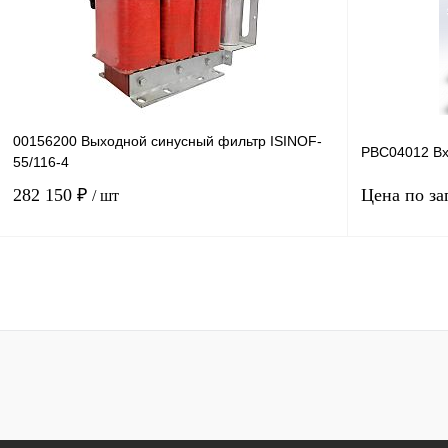
В избранное
Под заказ
В избранное
00156200 Выходной синусный фильтр ISINOF-
PBC04012 Вх
55/116-4
282 150 ₽
Цена по за
/ шт
В корзину
Купить в 1 клик
Сравнение
Купить в 1 к
В избранное
Под заказ
В избранное