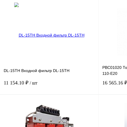
В корзину
Купить в 1 клик
Сравнение
Купить в 1 к
В избранное
Под заказ
В избранное
PBC01020 То
DL-15TH Входной фильтр DL-15TH
110-E20
11 154.10 ₽
16 565.16 
/ шт
В корзину
Купить в 1 клик
Сравнение
Купить в 1 к