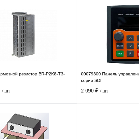
В корзину
лик
Сравнение
Купить в 1 клик
Под заказ
В избранное
рмозной резистор BR-P2K8-T3-
00079300 Панель управлен
серии SDI
₽
2 090 ₽
/ шт
/ шт
В корзину
лик
Сравнение
Купить в 1 клик