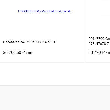
В избранное
Под заказ
В избранное
00147700 Се
PBS00033 SC-M-030-L30-UB-T-F
275х47х76 7.
INSTART
26 700.60 ₽
13 490 ₽
/ шт
/ 
В корзину
Купить в 1 клик
Сравнение
Купить в 1 к
В избранное
Под заказ
В избранное