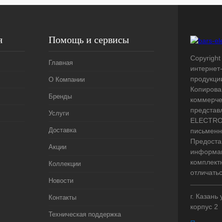
я
Помощь и сервисы
Copyright 
Главная
интернет
продукци
О Компании
Копирова
Бренды
коммерче
представ
Услуги
ELECTRO.
Доставка
письменн
Предоста
Акции
информац
комплект
Коллекции
отличать
Новости
г. Казань
Контакты
корпус 2
Техническая поддержка