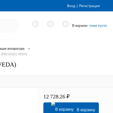
Вход
Регистрация
0
0
0
пока пусто
В корзине
•
ющая аппаратура
4 (PBC01001 VEDA)
 VEDA)
12 728.26 ₽
В корзину