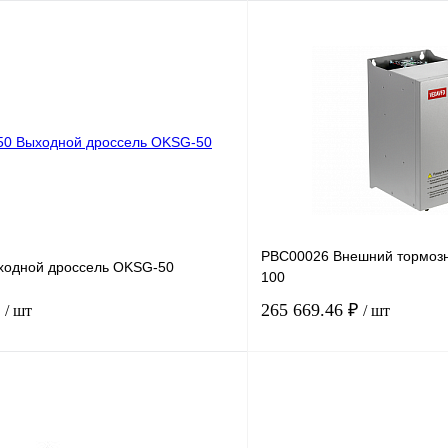
В корзину
лик
Сравнение
Купить в 1 клик
Под заказ
В избранное
PBC00026 Внешний тормозн
одной дроссель OKSG-50
100
₽
265 669.46 ₽
/ шт
/ шт
В корзину
лик
Сравнение
Купить в 1 клик