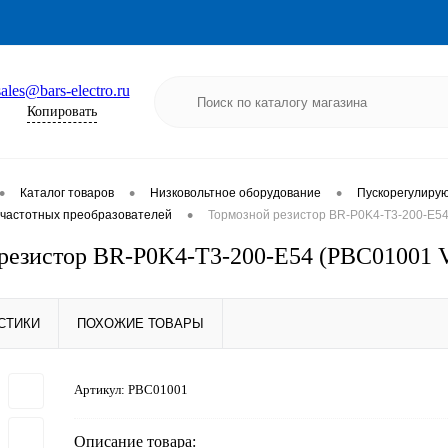
sales@bars-electro.ru
Копировать
•
•
•
Каталог товаров
Низковольтное оборудование
Пускорегулиру
•
частотных преобразователей
Тормозной резистор BR-P0K4-T3-200-E5
резистор BR-P0K4-T3-200-E54 (PBC01001
СТИКИ
ПОХОЖИЕ ТОВАРЫ
Артикул:
PBC01001
Описание товара: