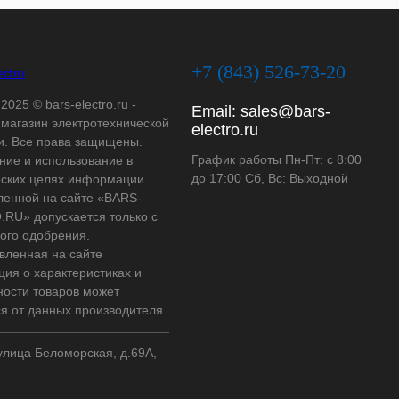
+7 (843) 526-73-20
2025 © bars-electro.ru -
Email:
sales@bars-
-магазин электротехнической
electro.ru
и. Все права защищены.
График работы Пн-Пт: с 8:00
ние и использование в
до 17:00 Сб, Вс: Выходной
ских целях информации
ленной на сайте «BARS-
RU» допускается только с
ого одобрения.
вленная на сайте
ия о характеристиках и
ности товаров может
ся от данных производителя
 улица Беломорская, д.69А,