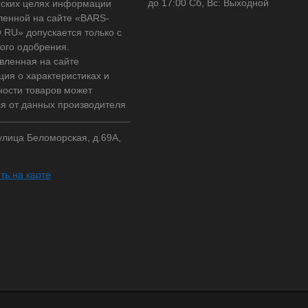
до 17:00 Сб, Вс: Выходной
ских целях информации
ленной на сайте «BARS-
RU» допускается только с
ого одобрения.
вленная на сайте
ия о характеристиках и
ности товаров может
ся от данных производителя
 улица Беломорская, д.69А,
ть на карте