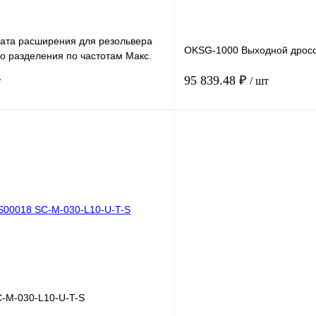
ата расширения для резольвера
OKSG-1000 Выходной дрос
о разделения по частотам Макс.
000
95 839.48 ₽
т
/ шт
В корзину
лик
Сравнение
Купить в 1 клик
Под заказ
В избранное
-M-030-L10-U-T-S