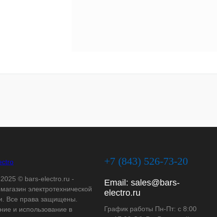
+7 (843) 526-73-20
2025 © bars-electro.ru -
Email:
sales@bars-
-магазин электротехнической
electro.ru
и. Все права защищены.
График работы Пн-Пт: с 8:00
ние и использование в