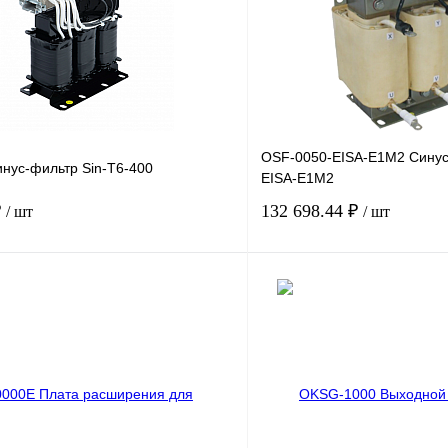
OSF-0050-EISA-E1M2 Синус
нус-фильтр Sin-T6-400
EISA-E1M2
₽
132 698.44 ₽
/ шт
/ шт
В корзину
лик
Сравнение
Купить в 1 клик
Под заказ
В избранное