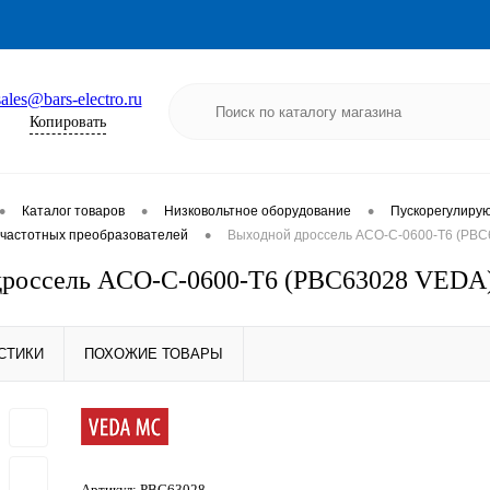
sales@bars-electro.ru
Копировать
•
•
•
Каталог товаров
Низковольтное оборудование
Пускорегулиру
•
частотных преобразователей
Выходной дроссель ACO-C-0600-T6 (PBC
дроссель ACO-C-0600-T6 (PBC63028 VEDA
СТИКИ
ПОХОЖИЕ ТОВАРЫ
Артикул:
PBC63028