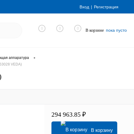
Вход
Регистрация
0
0
0
пока пусто
В корзине
•
ющая аппаратура
63028 VEDA)
)
294 963.85 ₽
В корзину