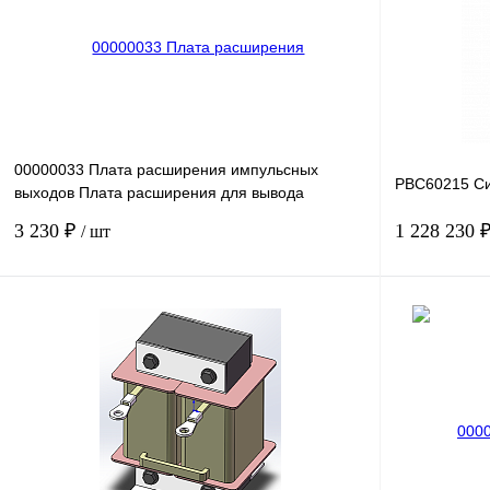
00000033 Плата расширения импульсных
PBC60215 Си
выходов Плата расширения для вывода
требуемых показателей преоб
3 230 ₽
1 228 230 
/ шт
В корзину
Купить в 1 клик
Сравнение
Купить в 1 к
В избранное
Под заказ
В избранное