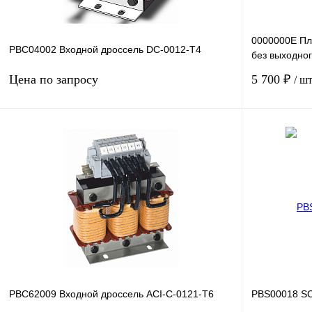
0000000E Пл
PBC04002 Входной дроссель DC-0012-T4
без выходног
скорость: 20
Цена по запросу
5 700 ₽
/ ш
Запросить цену
Купить в 1 клик
Сравнение
Купить в 1 к
В избранное
Под заказ
В избранное
PBC62009 Входной дроссель ACI-C-0121-T6
PBS00018 SC