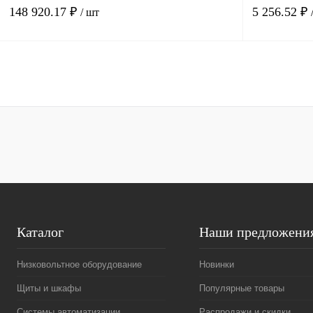
148 920.17 ₽
5 256.52 ₽
/ шт
В корзину
Купить в 1 клик
Сравнение
Купить в 1 к
В избранное
Под заказ
В избранное
Каталог
Наши предложени
Низковольтное оборудование
Новинки
Щиты и шкафы
Популярные товары
Системы автоматизации
Распродажи и скидки