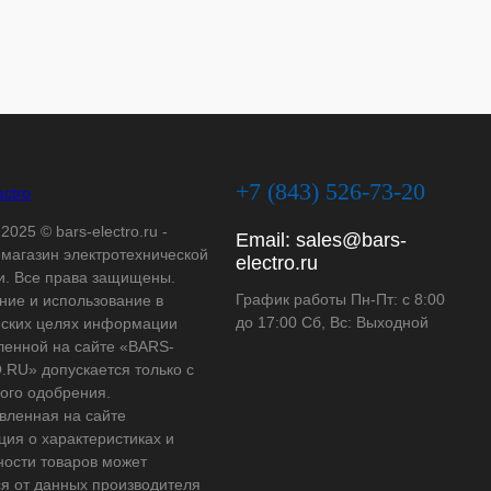
+7 (843) 526-73-20
2025 © bars-electro.ru -
Email:
sales@bars-
-магазин электротехнической
electro.ru
и. Все права защищены.
График работы Пн-Пт: с 8:00
ние и использование в
до 17:00 Сб, Вс: Выходной
ских целях информации
ленной на сайте «BARS-
RU» допускается только с
ого одобрения.
вленная на сайте
ия о характеристиках и
ности товаров может
ся от данных производителя