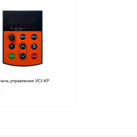
В корзину
лик
Сравнение
Купить в 1 клик
Под заказ
В избранное
нель управления VCI-KP
т
В корзину
лик
Сравнение