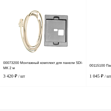
В корзину
Купить в 1 клик
Сравнение
Купить в 1 к
В избранное
Под заказ
В избранное
00073200 Монтажный комплект для панели SDI-
00115100 Па
MK 2 м
3 420 ₽
1 045 ₽
/ шт
/ ш
В корзину
Купить в 1 клик
Сравнение
Купить в 1 к