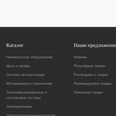
В избранное
Под заказ
В избранное
Каталог
Наши предложени
Низковольтное оборудование
Новинки
Щиты и шкафы
Популярные товары
Системы автоматизации
Распродажи и скидки
Молниезащита и заземление
Рекомендуемые товары
Телекоммуникационные и
Уцененные товары
спутниковые системы
Электропитание
Электроустановочные изделия