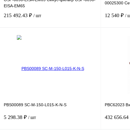
00025300 Сет
EISA-EM65
215 492.43 ₽
12 540 ₽
/ шт
/ 
В корзину
Купить в 1 клик
Сравнение
Купить в 1 к
В избранное
Под заказ
В избранное
PBS00089 SC-M-150-L015-K-N-S
PBC62023 Вх
5 298.38 ₽
432 656.64
/ шт