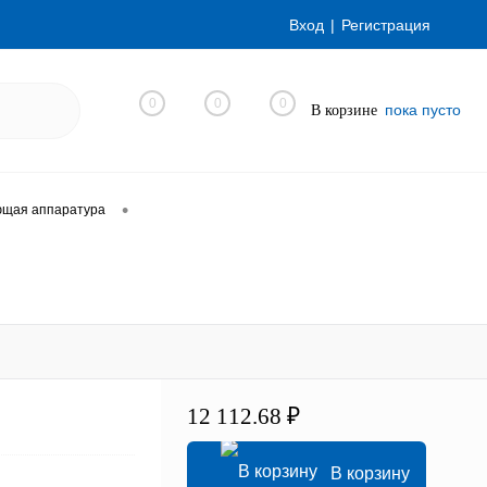
Вход
Регистрация
0
0
0
пока пусто
В корзине
•
ющая аппаратура
12 112.68 ₽
В корзину