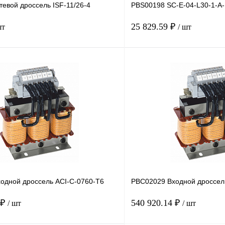
евой дроссель ISF-11/26-4
PBS00198 SC-E-04-L30-1-A
25 829.59 ₽
шт
/ шт
В корзину
лик
Сравнение
Купить в 1 клик
Под заказ
В избранное
одной дроссель ACI-C-0760-T6
PBC02029 Входной дроссел
 ₽
540 920.14 ₽
/ шт
/ шт