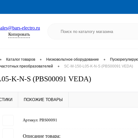
sales@bars-electro.ru
Копировать
•
•
•
Каталог товаров
Низковольтное оборудование
Пускорегулиру
•
частотных преобразователей
SC-M-150-L05-K-N-S (PBS00091 VEDA)
L05-K-N-S (PBS00091 VEDA)
СТИКИ
ПОХОЖИЕ ТОВАРЫ
Артикул:
PBS00091
Описание товара: