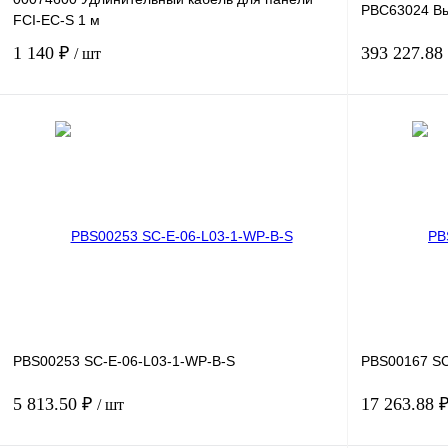
PBC63024 Вы
FCI-EC-S 1 м
1 140 ₽
393 227.88
/ шт
В корзину
Купить в 1 клик
Сравнение
Купить в 1 к
В избранное
Под заказ
В избранное
PBS00253 SC-E-06-L03-1-WP-B-S
PBS00167 SC
5 813.50 ₽
17 263.88 
/ шт