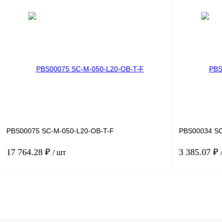
В корзину
Купить в 1 клик
Сравнение
Купить в 1 к
В избранное
Под заказ
В избранное
PBS00075 SC-M-050-L20-OB-T-F
PBS00034 SC
17 764.28 ₽
3 385.07 ₽
/ шт
В корзину
Купить в 1 клик
Сравнение
Купить в 1 к