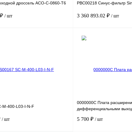
ходной дроссель ACO-C-0860-T6
PBC00218 Синус-фильтр Si
 ₽
3 360 893.02 ₽
/ шт
/ шт
В корзину
лик
Сравнение
Купить в 1 клик
Под заказ
В избранное
0000000C Плата расширени
-M-400-L03-I-N-F
дифференциальными выход
дифференциальный вх
₽
5 700 ₽
/ шт
/ шт