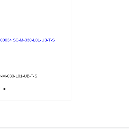
В корзину
лик
Сравнение
Купить в 1 клик
Под заказ
В избранное
-M-030-L01-UB-T-S
/ шт
В корзину
лик
Сравнение