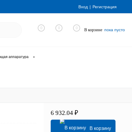
Вход
Регистрация
0
0
0
пока пусто
В корзине
•
ющая аппаратура
6 932.04 ₽
В корзину