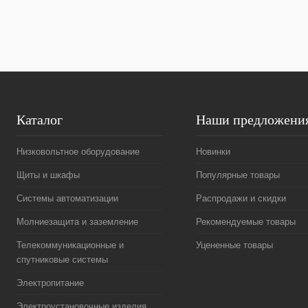
В избранное
Под заказ
В избранное
Каталог
Наши предложени
Низковольтное оборудование
Новинки
Щиты и шкафы
Популярные товары
Системы автоматизации
Распродажи и скидки
Молниезащита и заземление
Рекомендуемые товары
Телекоммуникационные и
Уцененные товары
спутниковые системы
Электропитание
Электроустановочные изделия