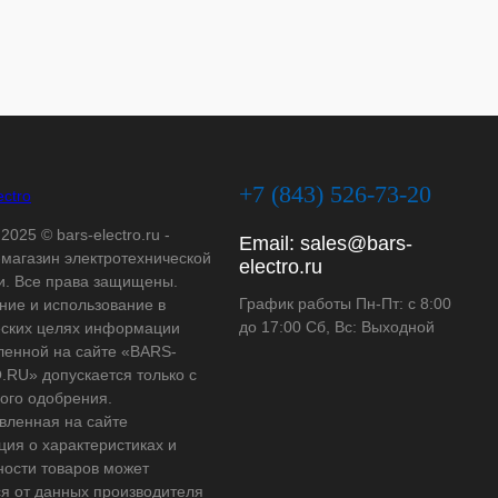
+7 (843) 526-73-20
2025 © bars-electro.ru -
Email:
sales@bars-
-магазин электротехнической
electro.ru
и. Все права защищены.
График работы Пн-Пт: с 8:00
ние и использование в
до 17:00 Сб, Вс: Выходной
ских целях информации
ленной на сайте «BARS-
RU» допускается только с
ого одобрения.
вленная на сайте
ия о характеристиках и
ности товаров может
ся от данных производителя