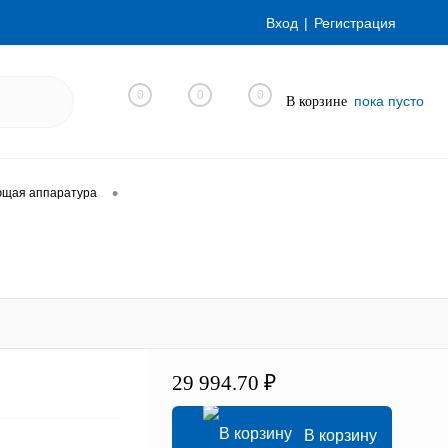
Вход
Регистрация
0
0
0
пока пусто
В корзине
•
ющая аппаратура
29 994.70 ₽
В корзину