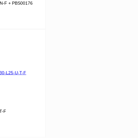
-N-F + PBS00176
В корзину
Сравнение
Под заказ
T-F