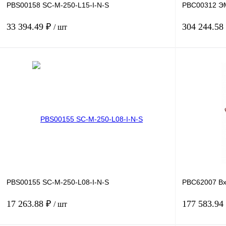
PBS00158 SC-M-250-L15-I-N-S
PBC00312 Э
33 394.49 ₽
304 244.58
/ шт
В корзину
Купить в 1 клик
Сравнение
Купить в 1 к
В избранное
Под заказ
В избранное
PBS00155 SC-M-250-L08-I-N-S
PBC62007 Вх
17 263.88 ₽
177 583.94
/ шт