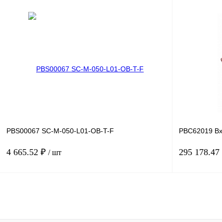
В корзину
Купить в 1 клик
Сравнение
Купить в 1 к
В избранное
Под заказ
В избранное
PBS00067 SC-M-050-L01-OB-T-F
PBC62019 Вх
4 665.52 ₽
295 178.47
/ шт
В корзину
Купить в 1 клик
Сравнение
Купить в 1 к