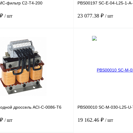
МС-фильтр C2-T4-200
PBS00197 SC-E-04-L25-1-A
 ₽
23 077.38 ₽
/ шт
/ шт
В корзину
лик
Сравнение
Купить в 1 клик
Под заказ
В избранное
одной дроссель ACI-C-0086-T6
PBS00010 SC-M-030-L25-U-
 ₽
19 162.46 ₽
/ шт
/ шт