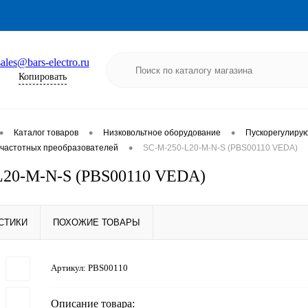
sales@bars-electro.ru
Копировать
•
•
•
Каталог товаров
Низковольтное оборудование
Пускорегулиру
•
частотных преобразователей
SC-M-250-L20-M-N-S (PBS00110 VEDA)
L20-M-N-S (PBS00110 VEDA)
СТИКИ
ПОХОЖИЕ ТОВАРЫ
Артикул:
PBS00110
Описание товара: