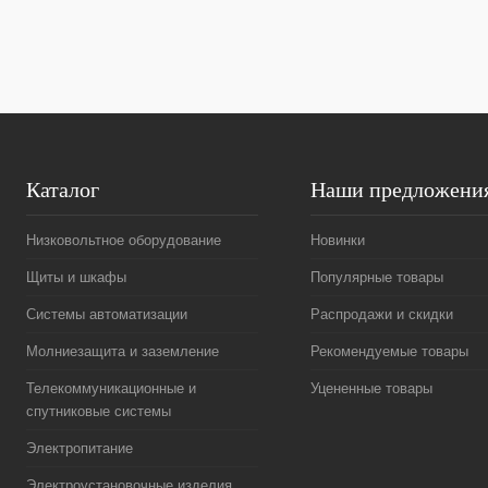
В избранное
Под заказ
В избранное
Каталог
Наши предложени
Низковольтное оборудование
Новинки
Щиты и шкафы
Популярные товары
Системы автоматизации
Распродажи и скидки
Молниезащита и заземление
Рекомендуемые товары
Телекоммуникационные и
Уцененные товары
спутниковые системы
Электропитание
Электроустановочные изделия