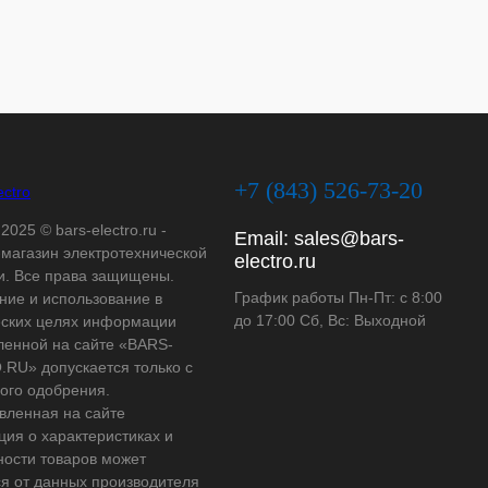
+7 (843) 526-73-20
2025 © bars-electro.ru -
Email:
sales@bars-
-магазин электротехнической
electro.ru
и. Все права защищены.
График работы Пн-Пт: с 8:00
ние и использование в
до 17:00 Сб, Вс: Выходной
ских целях информации
ленной на сайте «BARS-
RU» допускается только с
ого одобрения.
вленная на сайте
ия о характеристиках и
ности товаров может
ся от данных производителя