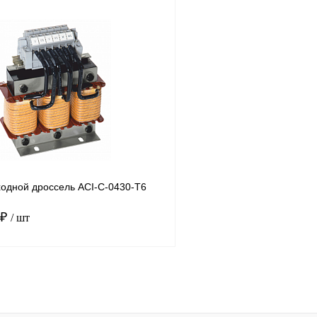
В корзину
лик
Сравнение
Купить в 1 клик
Под заказ
В избранное
одной дроссель ACI-C-0430-T6
 ₽
/ шт
В корзину
лик
Сравнение