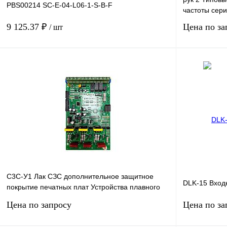
PBS00214 SC-E-04-L06-1-S-B-F
частоты сери
9 125.37 ₽
Цена по за
/ шт
В корзину
Купить в 1 клик
Сравнение
Купить в 1 к
В избранное
Под заказ
В избранное
С3С-У1 Лак СЗС дополнительное защитное
DLK-15 Вход
покрытие печатных плат Устройства плавного
пуска SSI-5.5/11-0
Цена по запросу
Цена по за