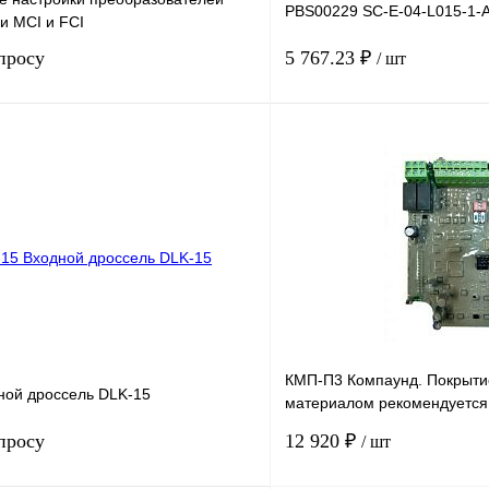
PBS00229 SC-E-04-L015-1-
и MCI и FCI
просу
5 767.23 ₽
/ шт
Запросить цену
лик
Сравнение
Купить в 1 клик
Под заказ
В избранное
КМП-П3 Компаунд. Покрыти
ной дроссель DLK-15
материалом рекомендуется
оборудования в экстремал
просу
12 920 ₽
/ шт