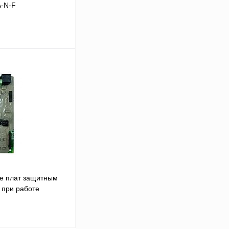
A-N-F
В корзину
Сравнение
Под заказ
е плат защитным
 при работе