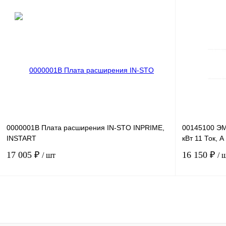
Запросить цену
Купить в 1 клик
Сравнение
Купить в 1 к
В избранное
Под заказ
В избранное
0000001B Плата расширения IN-STO INPRIME,
00145100 ЭМ
INSTART
кВт 11 Ток, А
17 005 ₽
16 150 ₽
/ шт
/ 
В корзину
Купить в 1 клик
Сравнение
Купить в 1 к