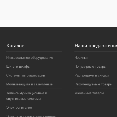
В избранное
Под заказ
В избранное
Каталог
Наши предложени
Низковольтное оборудование
Новинки
Щиты и шкафы
Популярные товары
Системы автоматизации
Распродажи и скидки
Молниезащита и заземление
Рекомендуемые товары
Телекоммуникационные и
Уцененные товары
спутниковые системы
Электропитание
Электроустановочные изделия