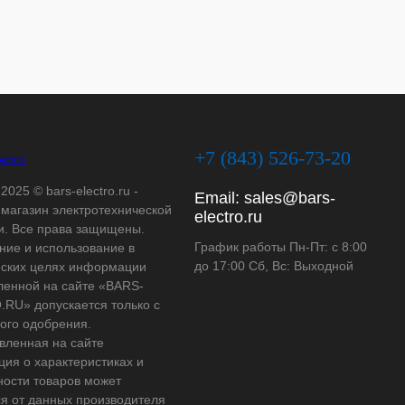
+7 (843) 526-73-20
2025 © bars-electro.ru -
Email:
sales@bars-
-магазин электротехнической
electro.ru
и. Все права защищены.
График работы Пн-Пт: с 8:00
ние и использование в
до 17:00 Сб, Вс: Выходной
ских целях информации
ленной на сайте «BARS-
RU» допускается только с
ого одобрения.
вленная на сайте
ия о характеристиках и
ности товаров может
ся от данных производителя