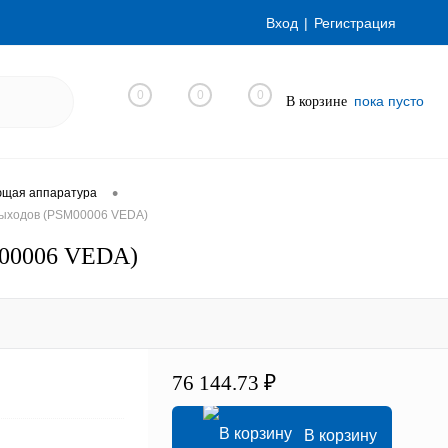
Вход
Регистрация
0
0
0
пока пусто
В корзине
•
ющая аппаратура
ыходов (PSM00006 VEDA)
M00006 VEDA)
76 144.73 ₽
В корзину