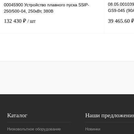
08.05.001039
00045900 Устройство плавного пуска SSIP-
GS9-045 (90А
250/500-04, 250кВт, 380В
шунтирующий
132 430 ₽
39 465.60 
/ шт
В корзину
Купить в 1 клик
Сравнение
Купить в 1 к
В избранное
Под заказ
В избранное
Каталог
Наши предложени
Низковольтное оборудование
Новинки