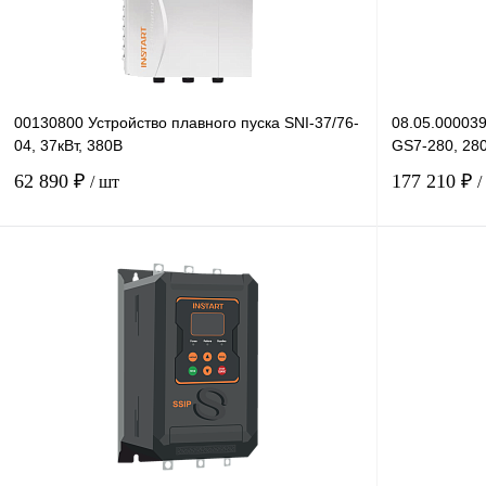
00130800 Устройство плавного пуска SNI-37/76-
08.05.000039
04, 37кВт, 380В
GS7-280, 280
62 890 ₽
177 210 ₽
/ шт
/
В корзину
Купить в 1 клик
Сравнение
Купить в 1 к
В избранное
Под заказ
В избранное