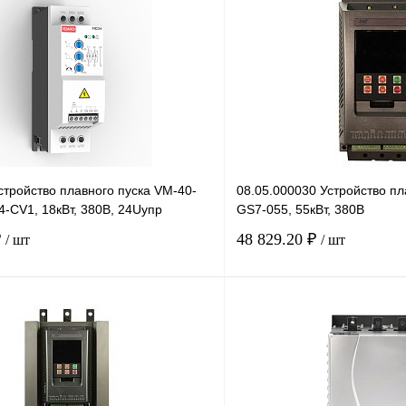
тройство плавного пуска VM-40-
08.05.000030 Устройство пл
-CV1, 18кВт, 380В, 24Uупр
GS7-055, 55кВт, 380В
₽
48 829.20 ₽
/ шт
/ шт
В корзину
лик
Сравнение
Купить в 1 клик
Под заказ
В избранное