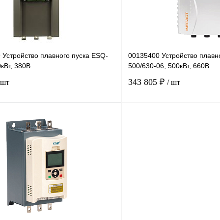
 Устройство плавного пуска ESQ-
00135400 Устройство плавно
кВт, 380В
500/630-06, 500кВт, 660В
343 805 ₽
 шт
/ шт
В корзину
лик
Сравнение
Купить в 1 клик
Под заказ
В избранное