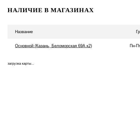
Запросить цену
НАЛИЧИЕ В МАГАЗИНАХ
Купить в 1 клик
Сравнение
Купить в 1 к
В избранное
В
В избранное
Название
Г
наличии
Основной (Казань, Беломорская 69А к2)
Пн-Пт
загрузка карты...