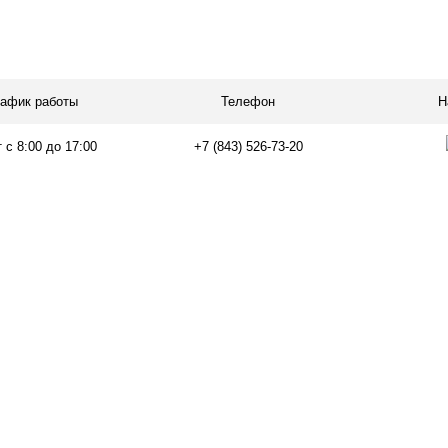
Запросить цену
Запросить
лик
Сравнение
Купить в 1 клик
В
В избранное
рафик работы
Телефон
Н
наличии
 с 8:00 до 17:00
+7 (843) 526-73-20