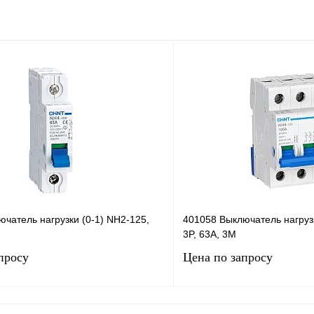
чатель нагрузки (0-1) NH2-125,
401058 Выключатель нагрузк
3P, 63А, 3М
просу
Цена по запросу