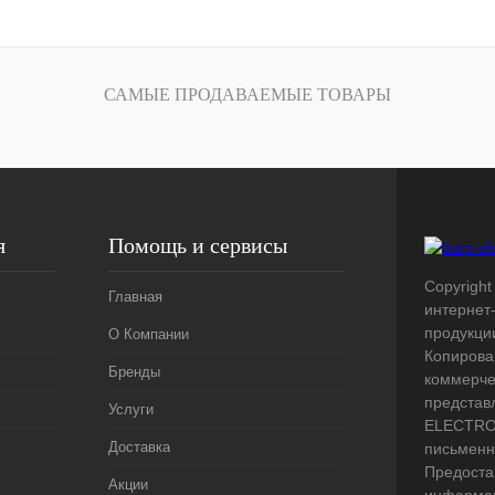
лик
Сравнение
Под заказ
САМЫЕ ПРОДАВАЕМЫЕ ТОВАРЫ
я
Помощь и сервисы
Copyright 
Главная
интернет
продукци
О Компании
Копирова
Бренды
коммерче
представ
Услуги
ELECTRO.
Доставка
письменн
Предоста
Акции
информац