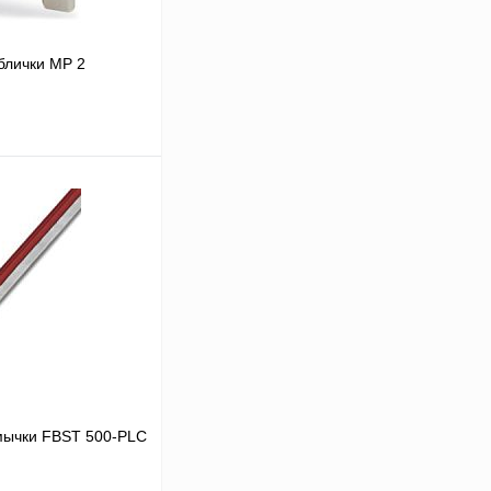
блички MP 2
 цену
Сравнение
Под заказ
мычки FBST 500-PLC