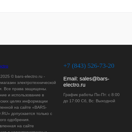
+7 (843) 526-73-20
2025 © bars-electro.ru -
Email:
sales@bars-
-магазин электротехнической
electro.ru
и. Все права защищены.
График работы Пн-Пт: с 8:00
ние и использование в
до 17:00 Сб, Вс: Выходной
ских целях информации
ленной на сайте «BARS-
RU» допускается только с
ого одобрения.
вленная на сайте
ия о характеристиках и