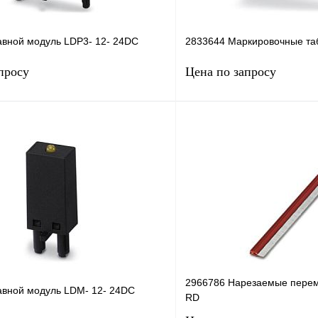
авной модуль LDP3- 12- 24DC
2833644 Маркировочные та
просу
Цена по запросу
Запросить цену
Запросить
лик
Сравнение
Купить в 1 клик
Под заказ
В избранное
2966786 Нарезаемые пере
авной модуль LDM- 12- 24DC
RD