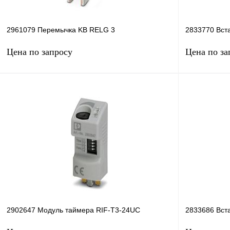
2961079 Перемычка KB RELG 3
2833770 Вст
Цена по запросу
Цена по за
Запросить цену
Купить в 1 клик
Сравнение
Купить в 1 к
В избранное
Под заказ
В избранное
2902647 Модуль таймера RIF-T3-24UC
2833686 Вст