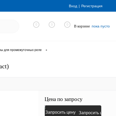
Вход
Регистрация
0
0
0
пока пусто
В корзине
•
ры для промежуточных реле
ct)
Цена по запросу
Запросить цену