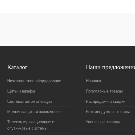
Купить в 1 клик
Сравнение
Купить в 1 к
В избранное
Под заказ
В избранное
Каталог
Наши предложени
Низковольтное оборудование
Новинки
Щиты и шкафы
Популярные товары
Системы автоматизации
Распродажи и скидки
Молниезащита и заземление
Рекомендуемые товары
Телекоммуникационные и
Уцененные товары
спутниковые системы