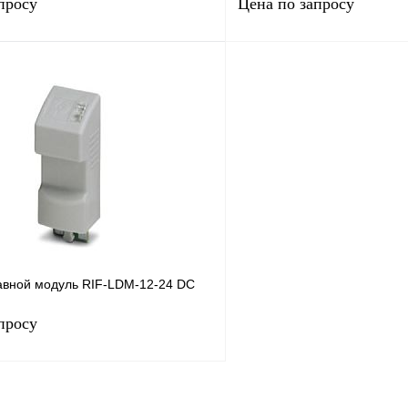
просу
Цена по запросу
Запросить цену
Запросить
лик
Сравнение
Купить в 1 клик
Под заказ
В избранное
авной модуль RIF-LDM-12-24 DC
просу
Запросить цену