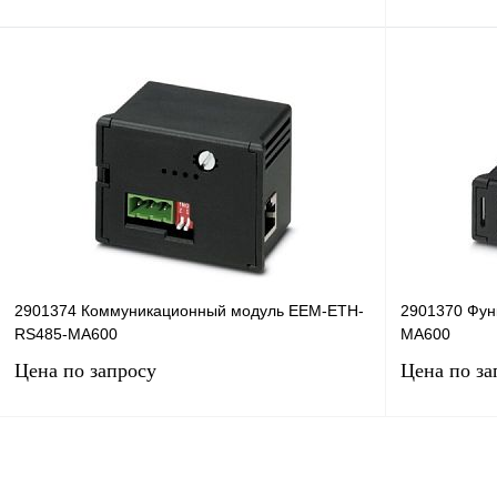
Запросить цену
Купить в 1 клик
Сравнение
Купить в 1 к
В избранное
Под заказ
В избранное
2901374 Коммуникационный модуль EEM-ETH-
2901370 Фу
RS485-MA600
MA600
Цена по запросу
Цена по за
Запросить цену