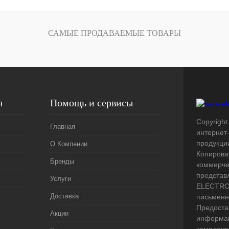
лик
Сравнение
Под заказ
САМЫЕ ПРОДАВАЕМЫЕ ТОВАРЫ
я
Помощь и сервисы
Copyright 
Главная
интернет
продукци
О Компании
Копирова
Бренды
коммерче
представ
Услуги
ELECTRO.
Доставка
письменн
Предоста
Акции
информац
комплект