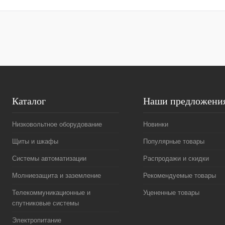
Купить в 1 клик
Сравнение
Купить в 1 к
В избранное
Под заказ
В избранное
Каталог
Наши предложени
Низковольтное оборудование
Новинки
Щиты и шкафы
Популярные товары
Системы автоматизации
Распродажи и скидки
Молниезащита и заземление
Рекомендуемые товары
Телекоммуникационные и
Уцененные товары
спутниковые системы
Электропитание