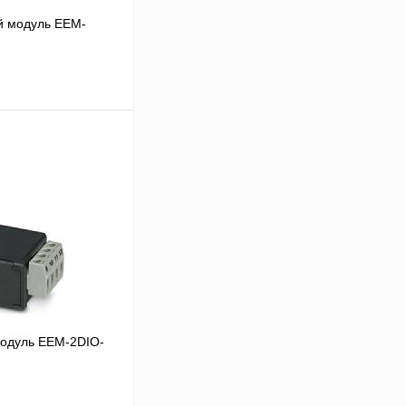
й модуль EEM-
 цену
Сравнение
Под заказ
одуль EEM-2DIO-