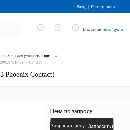
Вход
Регистрация
0
0
0
пока пусто
В корзине
•
приборы для установки в щит
901373 Phoenix Contact)
Phoenix Contact)
Цена по запросу
Запросить цену