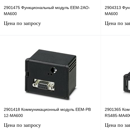
2901475 Функциональный модуль EEM-2AO-
2904313 Фун
MA600
MA600
Цена по запросу
Цена по за
Запросить цену
Купить в 1 клик
Сравнение
Купить в 1 к
В избранное
Под заказ
В избранное
2901418 Коммуникационный модуль EEM-PB
2901365 Ком
12-MA600
RS485-MA40
Цена по запросу
Цена по за