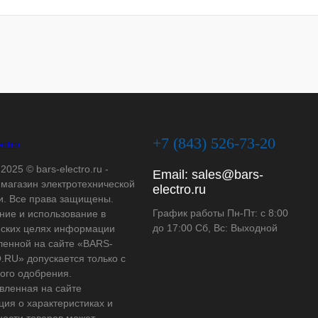
+7 (843) 526-73-20
2025 © bars-electro.ru -
Email:
sales@bars-
-магазин электротехнической
electro.ru
и. Все права защищены.
График работы Пн-Пт: с 8:00
ние и использование в
до 17:00 Сб, Вс: Выходной
ских целях информации
ленной на сайте «BARS-
RU» допускается только с
ого одобрения.
вленная на сайте
ия о характеристиках и
ности товаров может