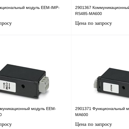
кциональный модуль EEM-IMP-
2901367 Коммуникационны
RS485-MA600
просу
Цена по запросу
Запросить цену
Запросить
лик
Сравнение
Купить в 1 клик
Под заказ
В избранное
муникационный модуль EEM-
2901371 Функциональный м
0
MA600
просу
Цена по запросу