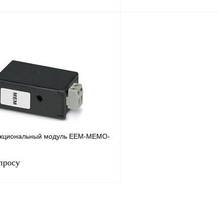
Запросить цену
Запросить
лик
Сравнение
Купить в 1 клик
Под заказ
В избранное
нкциональный модуль EEM-MEMO-
просу
Запросить цену