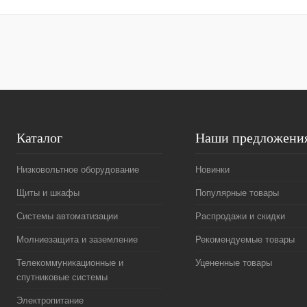
Купить в 1 клик
Сравнение
Купить в 1 к
В избранное
Под заказ
В избранное
Каталог
Наши предложени
Низковольтное оборудование
Новинки
Щиты и шкафы
Популярные товары
Системы автоматизации
Распродажи и скидки
Молниезащита и заземление
Рекомендуемые товары
Телекоммуникационные и
Уцененные товары
спутниковые системы
Электропитание