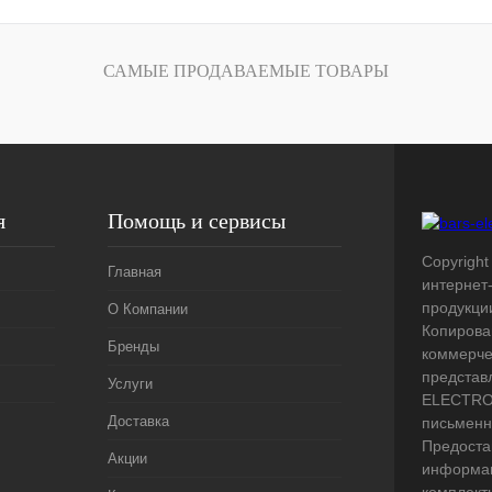
лик
Сравнение
Под заказ
САМЫЕ ПРОДАВАЕМЫЕ ТОВАРЫ
я
Помощь и сервисы
Copyright 
Главная
интернет
продукци
О Компании
Копирова
Бренды
коммерче
представ
Услуги
ELECTRO.
Доставка
письменн
Предоста
Акции
информац
комплект