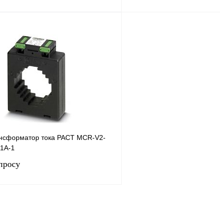
Запросить цену
Запросить
лик
Сравнение
Купить в 1 клик
Под заказ
В избранное
нсформатор тока PACT MCR-V2-
-1A-1
просу
Запросить цену