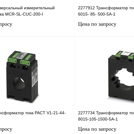
версальный измерительный
2277912 Трансформатор то
ока MCR-SL-CUC-200-I
6015- 85- 500-5A-1
просу
Цена по запросу
Запросить цену
Запросить
лик
Сравнение
Купить в 1 клик
Под заказ
В избранное
нсформатор тока PACT V1-21-44-
2277734 Трансформатор то
8015-105-1500-5A-1
просу
Цена по запросу