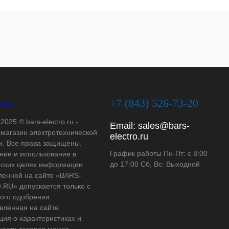
+7 (843) 526-73-20
2025 © bars-electro.ru -
Email:
sales@bars-
-магазин электротехнической
electro.ru
и. Все права защищены.
График работы Пн-Пт: с 8:00
ние и использование в
до 17:00 Сб, Вс: Выходной
ских целях информации
ленной на сайте «BARS-
RU» допускается только с
ого одобрения.
вленная на сайте
ия о характеристиках и
ности товаров может