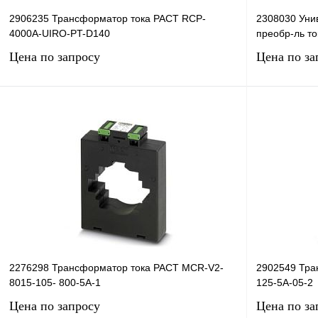
2906235 Трансформатор тока PACT RCP-
2308030 Уни
4000A-UIRO-PT-D140
преобр-ль т
Цена по запросу
Цена по за
Запросить цену
Купить в 1 клик
Сравнение
Купить в 1 к
В избранное
Под заказ
В избранное
2276298 Трансформатор тока PACT MCR-V2-
2902549 Тра
8015-105- 800-5A-1
125-5A-05-2
Цена по запросу
Цена по за