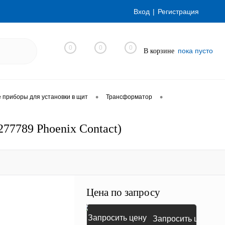
Вход
Регистрация
0
0
0
пока пусто
В корзине
•
•
приборы для установки в щит
Трансформатор
77789 Phoenix Contact)
Цена по запросу
Запросить цену