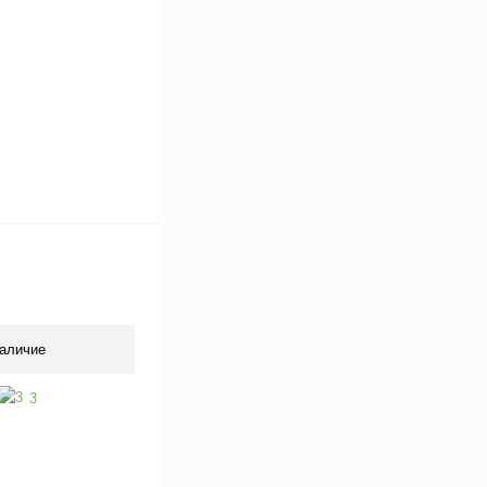
аличие
3