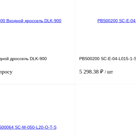
лик
Сравнение
Купить в 1 клик
Под заказ
В избранное
дной дроссель DLK-900
PBS00200 SC-E-04-L015-1-
просу
5 298.38 ₽
/ шт
Запросить цену
лик
Сравнение
Купить в 1 клик
Под заказ
В избранное