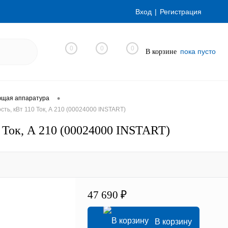
Вход
Регистрация
0
0
0
пока пусто
В корзине
•
ющая аппаратура
ть, кВт 110 Ток, А 210 (00024000 INSTART)
 Ток, А 210 (00024000 INSTART)
47 690 ₽
В корзину