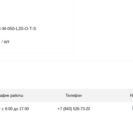
-M-050-L20-O-T-S
₽
/ шт
В корзину
лик
Сравнение
Под заказ
рафик работы
Телефон
Н
 с 8:00 до 17:00
+7 (843) 526-73-20