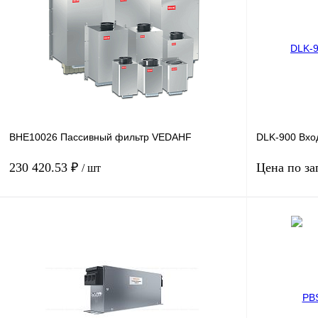
Купить в 1 клик
Сравнение
Купить в 1 к
В избранное
Под заказ
В избранное
BHE10026 Пассивный фильтр VEDAHF
DLK-900 Вхо
230 420.53 ₽
Цена по за
/ шт
В корзину
Купить в 1 клик
Сравнение
Купить в 1 к
В избранное
Под заказ
В избранное