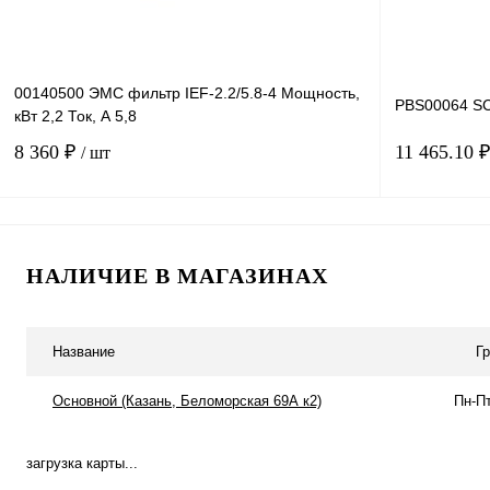
00140500 ЭМС фильтр IEF-2.2/5.8-4 Мощность,
PBS00064 SC
кВт 2,2 Ток, А 5,8
8 360 ₽
11 465.10 
/ шт
В корзину
НАЛИЧИЕ В МАГАЗИНАХ
Купить в 1 клик
Сравнение
Купить в 1 к
В избранное
Под заказ
В избранное
Название
Г
Основной (Казань, Беломорская 69А к2)
Пн-Пт
загрузка карты...