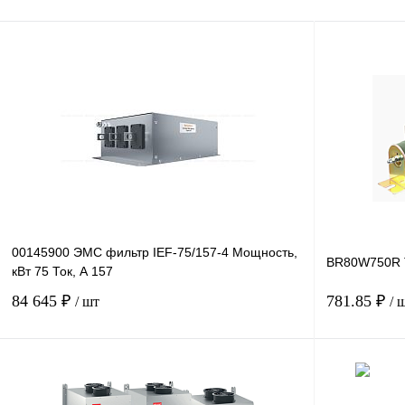
00145900 ЭМС фильтр IEF-75/157-4 Мощность,
BR80W750R 
кВт 75 Ток, А 157
84 645 ₽
781.85 ₽
/ шт
/ 
В корзину