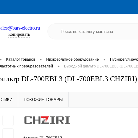
sales@bars-electro.ru
Копировать
•
•
•
Каталог товаров
Низковольтное оборудование
Пускорегулиру
•
частотных преобразователей
Выходной фильтр DL-700EBL3 (DL-700EB
фильтр DL-700EBL3 (DL-700EBL3 CHZIRI)
СТИКИ
ПОХОЖИЕ ТОВАРЫ
Артикул:
DL-700EBL3