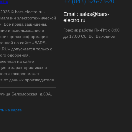
+7 (843) 526-73-20
2025 © bars-electro.ru -
Email:
sales@bars-
-магазин электротехнической
electro.ru
и. Все права защищены.
График работы Пн-Пт: с 8:00
ние и использование в
до 17:00 Сб, Вс: Выходной
ских целях информации
ленной на сайте «BARS-
RU» допускается только с
ого одобрения.
вленная на сайте
ия о характеристиках и
ности товаров может
ся от данных производителя
 улица Беломорская, д.69А,
ть на карте