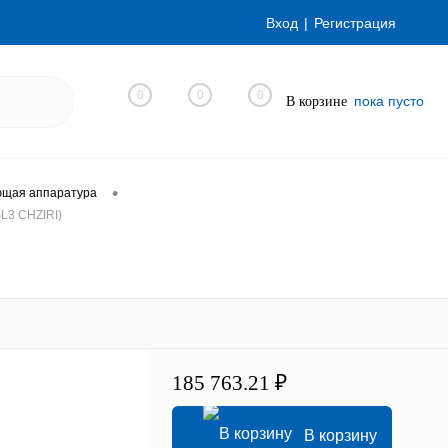
Вход
Регистрация
0
0
0
пока пусто
В корзине
•
ющая аппаратура
L3 CHZIRI)
185 763.21 ₽
В корзину