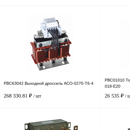
PBC01010 То
PBC63042 Выходной дроссель ACO-0270-T6-4
018-E20
268 330.81 ₽
26 535 ₽
/ шт
/ 
В корзину