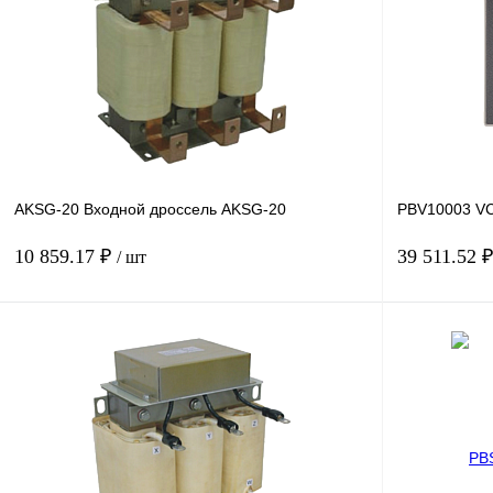
Купить в 1 клик
Сравнение
Купить в 1 к
В избранное
Под заказ
В избранное
AKSG-20 Входной дроссель AKSG-20
PBV10003 VC
10 859.17 ₽
39 511.52 
/ шт
В корзину
Купить в 1 клик
Сравнение
Купить в 1 к
В избранное
Под заказ
В избранное