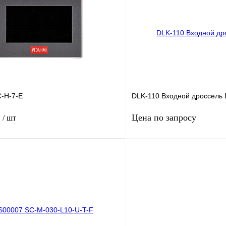
лик
Сравнение
Купить в 1 клик
Под заказ
В избранное
-H-7-E
DLK-110 Входной дроссель 
₽
Цена по запросу
/ шт
В корзину
Запросить
лик
Сравнение
Купить в 1 клик
Под заказ
В избранное