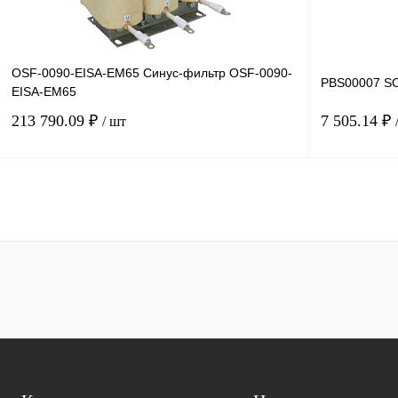
OSF-0090-EISA-EM65 Синус-фильтр OSF-0090-
PBS00007 SC
EISA-EM65
213 790.09 ₽
7 505.14 ₽
/ шт
В корзину
Купить в 1 клик
Сравнение
Купить в 1 к
В избранное
Под заказ
В избранное