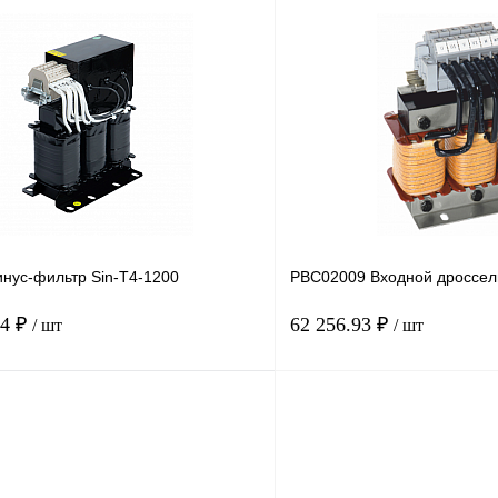
В корзину
лик
Сравнение
Купить в 1 клик
Под заказ
В избранное
нус-фильтр Sin-T4-1200
PBC02009 Входной дроссел
84 ₽
62 256.93 ₽
/ шт
/ шт
В корзину
лик
Сравнение
Купить в 1 клик