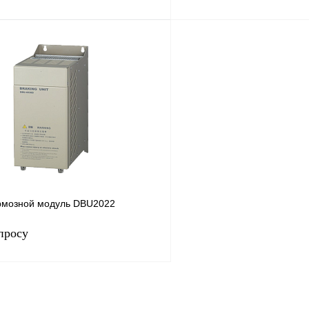
В корзину
лик
Сравнение
Купить в 1 клик
Под заказ
В избранное
рмозной модуль DBU2022
просу
Запросить цену