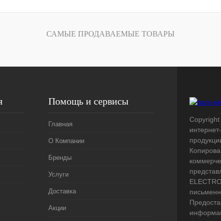
лик
Сравнение
Под заказ
САМЫЕ ПРОДАВАЕМЫЕ ТОВАРЫ
я
Помощь и сервисы
Copyright 
Главная
интернет
продукци
О Компании
Копирова
Бренды
коммерче
представ
Услуги
ELECTRO.
Доставка
письменн
Предоста
Акции
информац