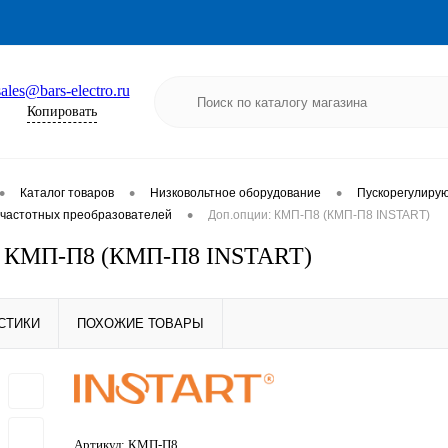
sales@bars-electro.ru
Копировать
•
•
•
Каталог товаров
Низковольтное оборудование
Пускорегулиру
•
частотных преобразователей
Доп.опции: КМП-П8 (КМП-П8 INSTART)
: КМП-П8 (КМП-П8 INSTART)
СТИКИ
ПОХОЖИЕ ТОВАРЫ
Артикул:
КМП-П8