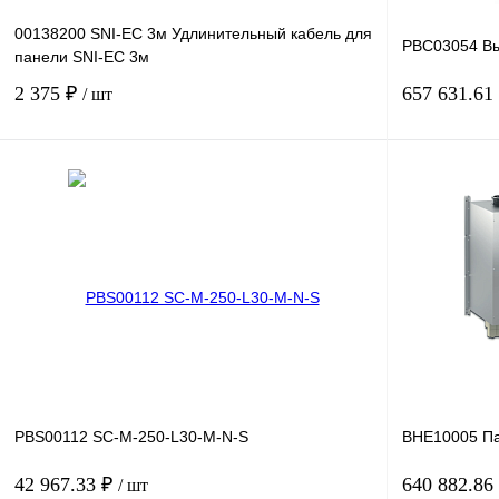
00138200 SNI-EC 3м Удлинительный кабель для
PBC03054 Вы
панели SNI-EC 3м
2 375 ₽
657 631.61
/ шт
В корзину
Купить в 1 клик
Сравнение
Купить в 1 к
В избранное
Под заказ
В избранное
PBS00112 SC-M-250-L30-M-N-S
BHE10005 П
42 967.33 ₽
640 882.86
/ шт