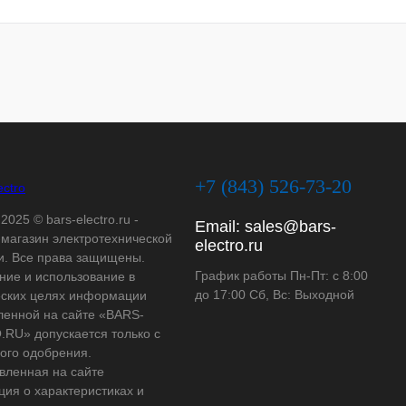
+7 (843) 526-73-20
2025 © bars-electro.ru -
Email:
sales@bars-
-магазин электротехнической
electro.ru
и. Все права защищены.
График работы Пн-Пт: с 8:00
ние и использование в
до 17:00 Сб, Вс: Выходной
ских целях информации
ленной на сайте «BARS-
RU» допускается только с
ого одобрения.
вленная на сайте
ия о характеристиках и