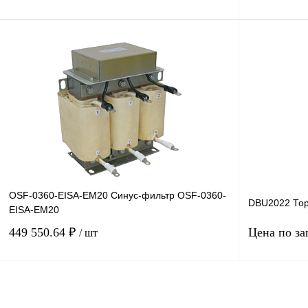
В корзину
Купить в 1 клик
Сравнение
Купить в 1 к
В избранное
Под заказ
В избранное
OSF-0360-EISA-EM20 Синус-фильтр OSF-0360-
DBU2022 То
EISA-EM20
449 550.64 ₽
Цена по за
/ шт
В корзину