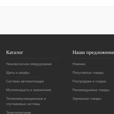
Купить в 1 клик
Сравнение
Купить в 1 к
В избранное
Под заказ
В избранное
Каталог
Наши предложени
Низковольтное оборудование
Новинки
Щиты и шкафы
Популярные товары
Системы автоматизации
Распродажи и скидки
Молниезащита и заземление
Рекомендуемые товары
Телекоммуникационные и
Уцененные товары
спутниковые системы
Электропитание