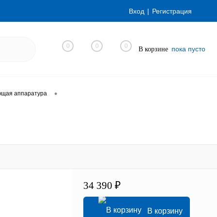
Вход
Регистрация
0
0
0
пока пусто
В корзине
•
ющая аппаратура
34 390 ₽
В корзину