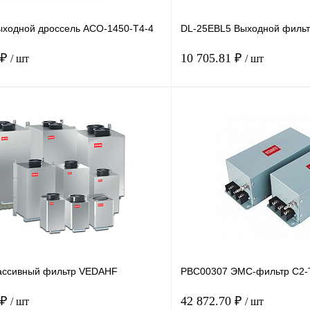
ходной дроссель ACO-1450-T4-4
DL-25EBL5 Выходной фильт
 ₽
10 705.81 ₽
/ шт
/ шт
В корзину
лик
Сравнение
Купить в 1 клик
Под заказ
В избранное
ассивный фильтр VEDAHF
PBC00307 ЭМС-фильтр C2-
 ₽
42 872.70 ₽
/ шт
/ шт