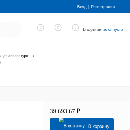
Вход
Регистрация
0
0
0
пока пусто
В корзине
•
ющая аппаратура
)
39 693.67 ₽
В корзину