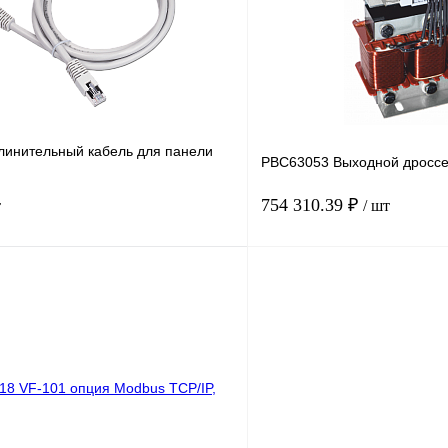
Под заказ
В избранное
линительный кабель для панели
PBC63053 Выходной дроссе
754 310.39 ₽
т
/ шт
В корзину
лик
Сравнение
Купить в 1 клик
Под заказ
В избранное