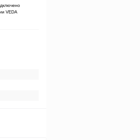
одключено
рии VEDA