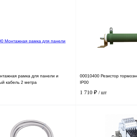
нтажная рамка для панели и
00010400 Резистор тормозн
ый кабель 2 метра
IP00
1 710 ₽
/ шт
В корзину
лик
Сравнение
Купить в 1 клик