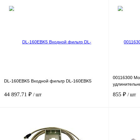
00116300 Мо
DL-160EBK5 Входной фильтр DL-160EBK5
удлинительн
44 897.71 ₽
855 ₽
/ шт
/ шт
В корзину
Купить в 1 клик
Сравнение
Купить в 1 к