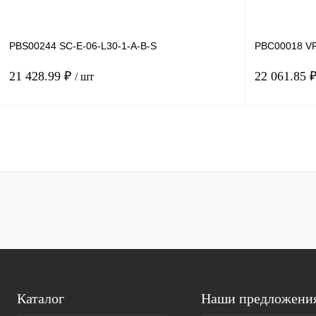
PBS00244 SC-E-06-L30-1-A-B-S
PBC00018 VF
21 428.99 ₽
22 061.85 
/ шт
В корзину
Купить в 1 клик
Сравнение
Купить в 1 к
В избранное
Под заказ
В избранное
Каталог
Наши предложени