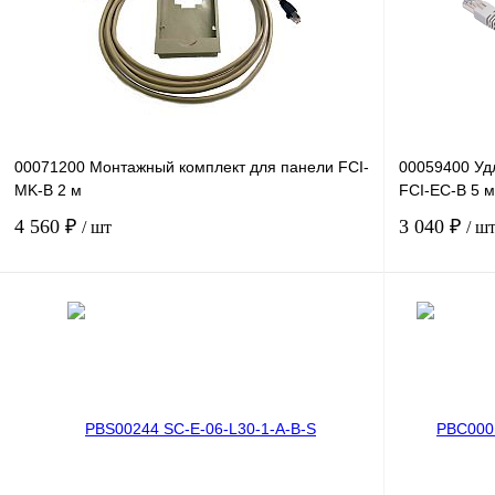
В избранное
Под заказ
В избранное
00071200 Монтажный комплект для панели FCI-
00059400 Уд
MK-B 2 м
FCI-EC-В 5 м
4 560 ₽
3 040 ₽
/ шт
/ ш
В корзину
Купить в 1 клик
Сравнение
Купить в 1 к
В избранное
Под заказ
В избранное