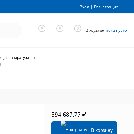
Вход
Регистрация
0
0
0
пока пусто
В корзине
•
ющая аппаратура
)
594 687.77 ₽
В корзину