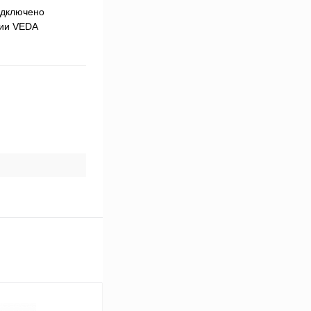
одключено
рии VEDA