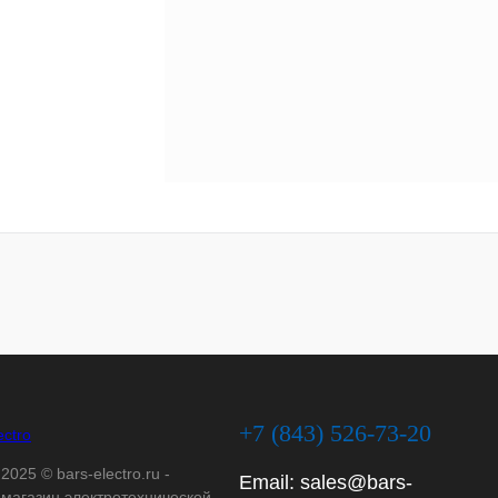
+7 (843) 526-73-20
2025 © bars-electro.ru -
Email:
sales@bars-
-магазин электротехнической