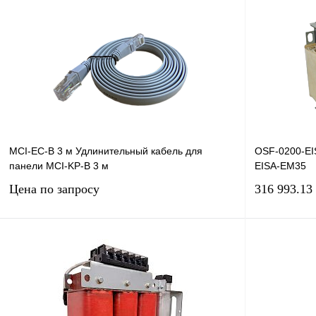
MCI-EC-B 3 м Удлинительный кабель для
OSF-0200-EI
панели MCI-KP-В 3 м
EISA-EM35
Цена по запросу
316 993.13
Запросить цену
Купить в 1 клик
Сравнение
Купить в 1 к
В избранное
Под заказ
В избранное