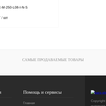
-M-250-L08-I-N-S
₽
/ шт
В корзину
лик
Сравнение
Под заказ
САМЫЕ ПРОДАВАЕМЫЕ ТОВАРЫ
я
Помощь и сервисы
Copyright 
Главная
интернет