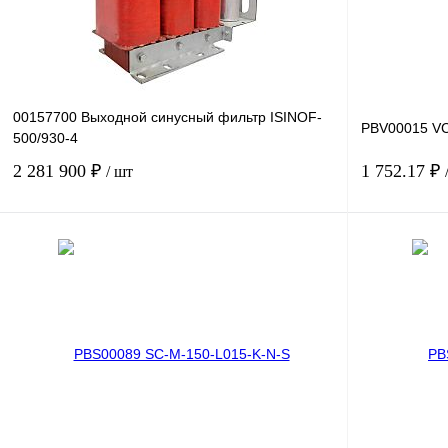
00157700 Выходной синусный фильтр ISINOF-
PBV00015 V
500/930-4
2 281 900 ₽
1 752.17 ₽
/ шт
В корзину
Купить в 1 клик
Сравнение
Купить в 1 к
В избранное
Под заказ
В избранное