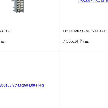
C-C-TC
PBS00130 SC-M-150-L03-H-
7 505.14 ₽
/ шт
/ шт
В корзину
лик
Сравнение
Купить в 1 клик
Под заказ
В избранное