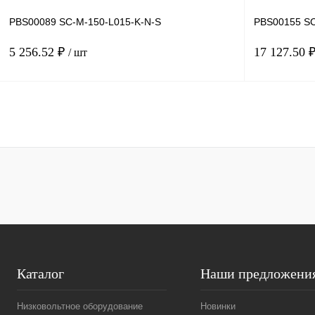
PBS00089 SC-M-150-L015-K-N-S
PBS00155 SC
5 256.52 ₽
17 127.50 
/ шт
В корзину
Купить в 1 клик
Сравнение
Купить в 1 к
В избранное
Под заказ
В избранное
Каталог
Наши предложени
Низковольтное оборудование
Новинки