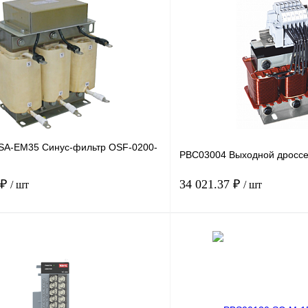
SA-EM35 Синус-фильтр OSF-0200-
PBC03004 Выходной дроссе
 ₽
34 021.37 ₽
/ шт
/ шт
В корзину
лик
Сравнение
Купить в 1 клик
Под заказ
В избранное