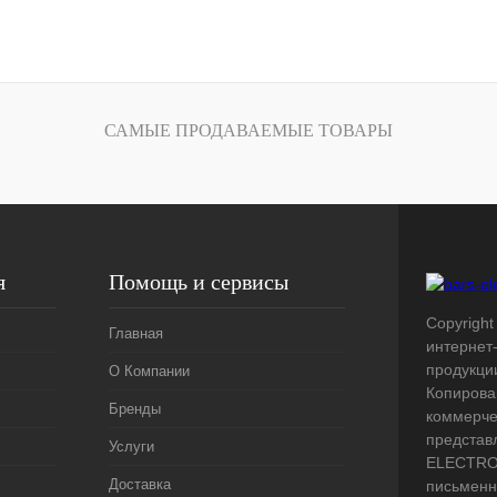
В корзину
лик
Сравнение
Под заказ
САМЫЕ ПРОДАВАЕМЫЕ ТОВАРЫ
я
Помощь и сервисы
Copyright 
Главная
интернет
продукци
О Компании
Копирова
Бренды
коммерче
представ
Услуги
ELECTRO.
Доставка
письменн