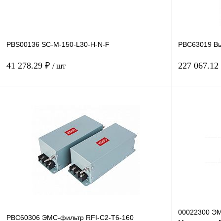
PBS00136 SC-M-150-L30-H-N-F
PBC63019 Вы
41 278.29 ₽
227 067.12
/ шт
В корзину
Купить в 1 клик
Сравнение
Купить в 1 к
В избранное
Под заказ
В избранное
00022300 ЭМ
PBC60306 ЭМС-фильтр RFI-C2-T6-160