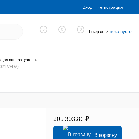
Вход
Регистрация
0
0
0
пока пусто
В корзине
•
ющая аппаратура
021 VEDA)
206 303.86 ₽
В корзину