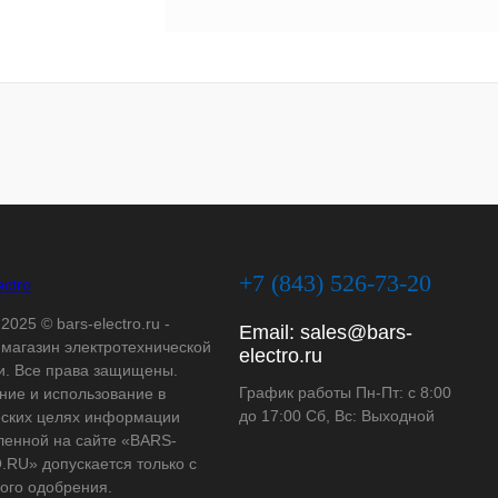
+7 (843) 526-73-20
2025 © bars-electro.ru -
Email:
sales@bars-
-магазин электротехнической
electro.ru
и. Все права защищены.
График работы Пн-Пт: с 8:00
ние и использование в
до 17:00 Сб, Вс: Выходной
ских целях информации
ленной на сайте «BARS-
RU» допускается только с
ого одобрения.