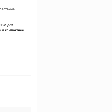
арастание
нные для
е и компактнее