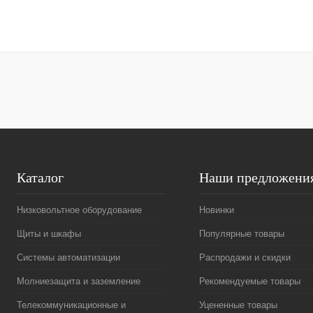
В корзину
Купить в 1 клик
Сравнение
Купить в 1 к
В избранное
Под заказ
В избранное
Каталог
Наши предложени
Низковольтное оборудование
Новинки
Щиты и шкафы
Популярные товары
Системы автоматизации
Распродажи и скидки
Молниезащита и заземление
Рекомендуемые товары
Телекоммуникационные и
Уцененные товары