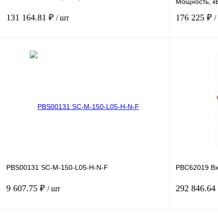
Мощность, кВ
131 164.81 ₽
176 225 ₽
/ шт
/
В корзину
Купить в 1 клик
Сравнение
Купить в 1 к
В избранное
Под заказ
В избранное
PBS00131 SC-M-150-L05-H-N-F
PBC62019 Вх
9 607.75 ₽
292 846.64
/ шт