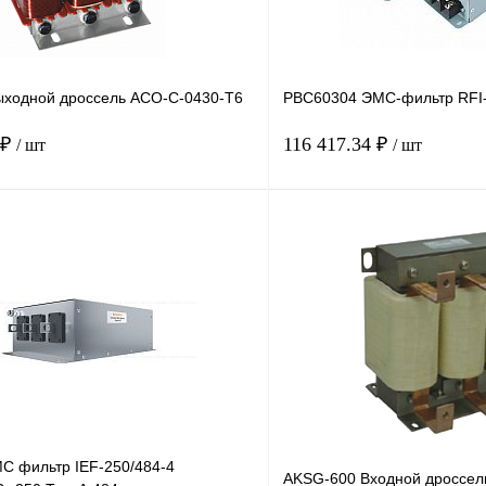
ходной дроссель ACO-C-0430-T6
PBC60304 ЭМС-фильтр RFI
 ₽
116 417.34 ₽
/ шт
/ шт
В корзину
лик
Сравнение
Купить в 1 клик
Под заказ
В избранное
С фильтр IEF-250/484-4
AKSG-600 Входной дроссел