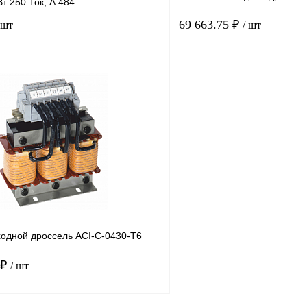
т 250 Ток, А 484
69 663.75 ₽
 шт
/ шт
В корзину
лик
Сравнение
Купить в 1 клик
Под заказ
В избранное
одной дроссель ACI-C-0430-T6
 ₽
/ шт