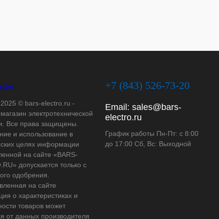
+7 (843) 526-73-20
2025 © bars-electro.ru -
Email:
sales@bars-
-магазин электротехнической
electro.ru
и. Все права защищены.
График работы Пн-Пт: с 8:00
ние и использование в
до 17:00 Сб, Вс: Выходной
ских целях информации
ленной на сайте «BARS-
RU» допускается только с
ого одобрения.
вленная на сайте
ия о характеристиках и
ности товаров может
ся от данных производителя