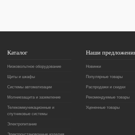
В избранное
Под заказ
В избранное
Каталог
Наши предложени
Низковольтное оборудование
Новинки
Щиты и шкафы
Популярные товары
Системы автоматизации
Распродажи и скидки
Молниезащита и заземление
Рекомендуемые товары
Телекоммуникационные и
Уцененные товары
спутниковые системы
Электропитание
Электроустановочные изделия