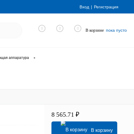
Вход
Регистрация
0
0
0
пока пусто
В корзине
•
ющая аппаратура
8 565.71 ₽
В корзину