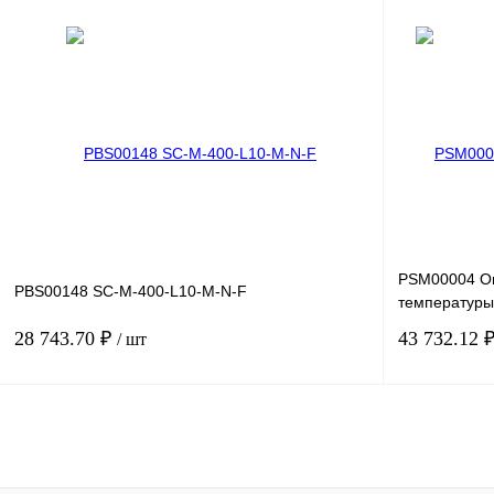
В корзину
Купить в 1 клик
Сравнение
Купить в 1 к
В избранное
Под заказ
В избранное
PSM00004 О
PBS00148 SC-M-400-L10-M-N-F
температуры
28 743.70 ₽
43 732.12 
/ шт
В корзину
Купить в 1 клик
Сравнение
Купить в 1 к