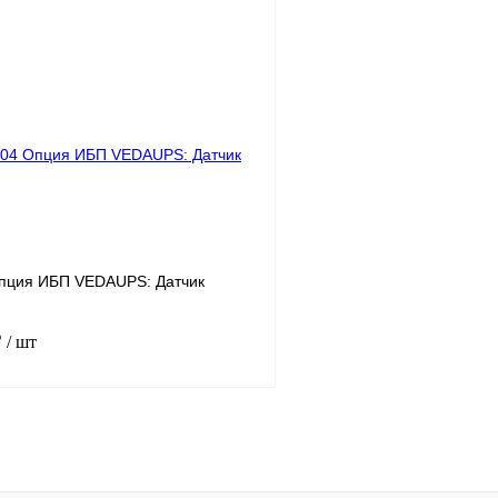
В корзину
лик
Сравнение
Купить в 1 клик
Под заказ
В избранное
пция ИБП VEDAUPS: Датчик
₽
/ шт
В корзину
лик
Сравнение