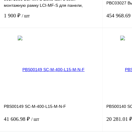
PBC03027 Вы
монтажную рамку LCI-MF-S для панели,
удлинительный кабель LCI-EC 1
1 900 ₽
454 968.69
/ шт
В корзину
Купить в 1 клик
Сравнение
Купить в 1 к
В избранное
Под заказ
В избранное
PBS00149 SC-M-400-L15-M-N-F
PBS00140 SC
41 606.98 ₽
20 281.01 
/ шт