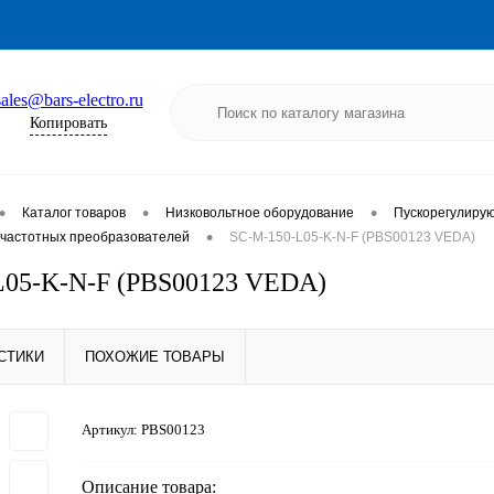
sales@bars-electro.ru
Копировать
•
•
•
Каталог товаров
Низковольтное оборудование
Пускорегулиру
•
частотных преобразователей
SC-M-150-L05-K-N-F (PBS00123 VEDA)
L05-K-N-F (PBS00123 VEDA)
СТИКИ
ПОХОЖИЕ ТОВАРЫ
Артикул:
PBS00123
Описание товара: