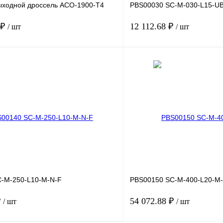
ходной дроссель ACO-1900-T4
PBS00030 SC-M-030-L15-UB
 ₽
12 112.68 ₽
/ шт
/ шт
В корзину
лик
Сравнение
Купить в 1 клик
Под заказ
В избранное
-M-250-L10-M-N-F
PBS00150 SC-M-400-L20-M
₽
54 072.88 ₽
/ шт
/ шт