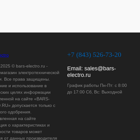
+7 (843) 526-73-20
2025 © bars-electro.ru -
Email:
sales@bars-
-магазин электротехнической
electro.ru
и. Все права защищены.
График работы Пн-Пт: с 8:00
ние и использование в
до 17:00 Сб, Вс: Выходной
ских целях информации
ленной на сайте «BARS-
RU» допускается только с
ого одобрения.
вленная на сайте
ия о характеристиках и
ности товаров может
ся от данных производителя