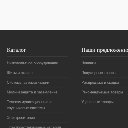
В избранное
Под заказ
В избранное
Каталог
Наши предложени
Низковольтное оборудование
Новинки
Щиты и шкафы
Популярные товары
Системы автоматизации
Распродажи и скидки
Молниезащита и заземление
Рекомендуемые товары
Телекоммуникационные и
Уцененные товары
спутниковые системы
Электропитание
Электроустановочные изделия