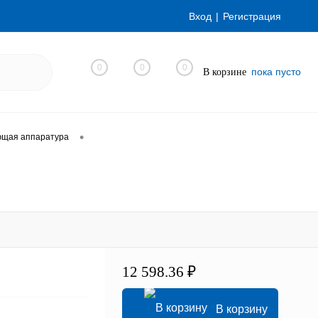
Вход
Регистрация
0
0
0
пока пусто
В корзине
•
ющая аппаратура
12 598.36 ₽
В корзину