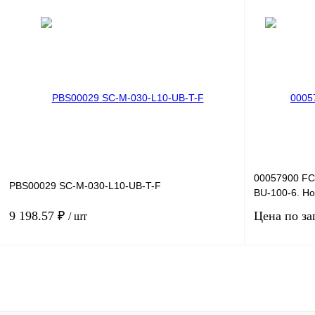
В корзину
Купить в 1 клик
Сравнение
Купить в 1 к
В избранное
Под заказ
В избранное
00057900 FC
PBS00029 SC-M-030-L10-UB-T-F
BU-100-6. Н
9 198.57 ₽
Цена по за
/ шт
В корзину
Купить в 1 клик
Сравнение
Купить в 1 к