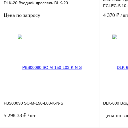
DLK-20 Входной дроссель DLK-20
FCI-EC-S 10
Цена по запросу
4 370 ₽
/ ш
Запросить цену
Купить в 1 клик
Сравнение
Купить в 1 к
В избранное
Под заказ
В избранное
PBS00090 SC-M-150-L03-K-N-S
DLK-600 Вхо
5 298.38 ₽
Цена по за
/ шт