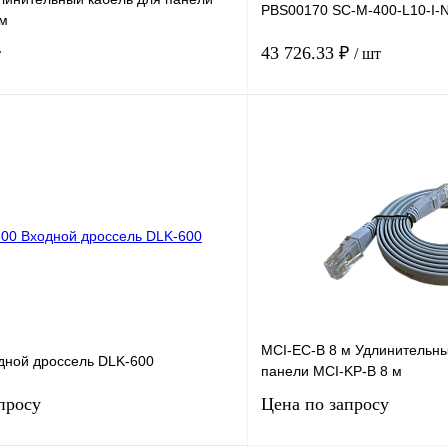
PBS00170 SC-M-400-L10-I-
 м
43 726.33 ₽
т
/ шт
В корзину
лик
Сравнение
Купить в 1 клик
Под заказ
В избранное
MCI-EC-B 8 м Удлинительны
дной дроссель DLK-600
панели MCI-KP-В 8 м
просу
Цена по запросу