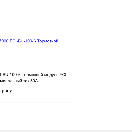
Запросить цену
Запросить
лик
Сравнение
Купить в 1 клик
Под заказ
В избранное
I-BU-100-6 Тормозной модуль FCI-
оминальный ток 30А
просу
Запросить цену
лик
Сравнение