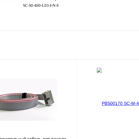
SC-M-400-L03-I-N-S
линительный кабель для панели