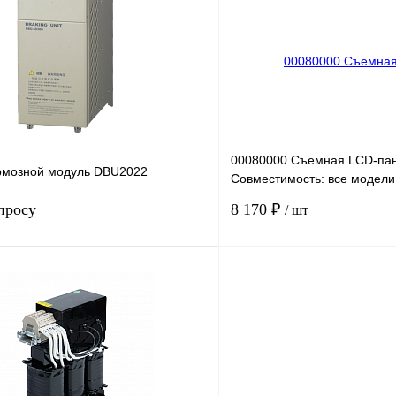
лик
Сравнение
Купить в 1 клик
Под заказ
В избранное
00080000 Съемная LCD-пан
рмозной модуль DBU2022
Совместимость: все модели
частоты серии INPRIME: IN
просу
8 170 ₽
/ шт
Запросить цену
лик
Сравнение
Купить в 1 клик
Под заказ
В избранное