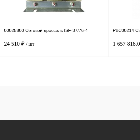
00025800 Сетевой дроссель ISF-37/76-4
PBC00214 Си
24 510 ₽
1 657 818.
/ шт
В корзину
Купить в 1 клик
Сравнение
Купить в 1 к
В избранное
Под заказ
В избранное