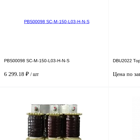
Купить в 1 клик
Сравнение
Купить в 1 к
В избранное
Под заказ
В избранное
PBS00098 SC-M-150-L03-H-N-S
DBU2022 То
6 299.18 ₽
Цена по за
/ шт
В корзину
Купить в 1 клик
Сравнение
Купить в 1 к
В избранное
Под заказ
В избранное