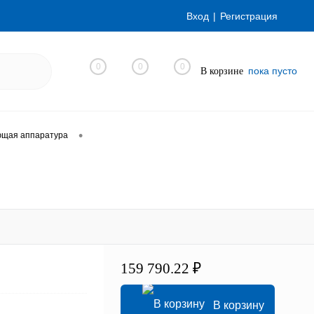
Вход
Регистрация
0
0
0
пока пусто
В корзине
•
ющая аппаратура
159 790.22 ₽
В корзину