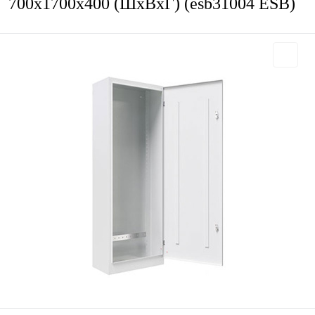
700х1700х400 (ШхВхГ) (esb31004 ESB)