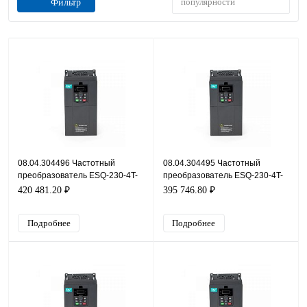
популярности
Фильтр
08.04.304496 Частотный
08.04.304495 Частотный
преобразователь ESQ-230-4T-
преобразователь ESQ-230-4T-
200K, 380В, 200кВт, 354А
185K, 380В, 185кВт, 326А
420 481.20 ₽
395 746.80 ₽
Подробнее
Подробнее