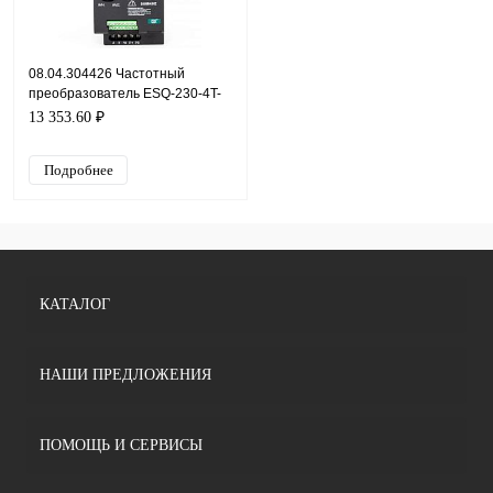
08.04.304426 Частотный
преобразователь ESQ-230-4T-
4K, 380В, 4кВт, 9А
13 353.60 ₽
Подробнее
КАТАЛОГ
НАШИ ПРЕДЛОЖЕНИЯ
ПОМОЩЬ И СЕРВИСЫ