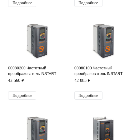
Подробнее
Подробнее
00080200 Частотный
00080100 Частотный
преобразователь INSTART
преобразователь INSTART
INPRIME-G0.75-4BF, 380В,
INPRIME-G0.4-4BF, 380В, 0,4кВт,
42 560 ₽
42 085 ₽
0,75кВт, 2,5А
1,3А
Подробнее
Подробнее