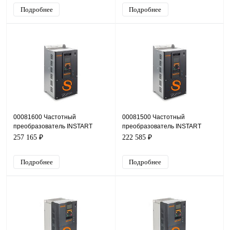
Подробнее
Подробнее
00081600 Частотный
00081500 Частотный
преобразователь INSTART
преобразователь INSTART
INPRIME-G45-4BF, 380В, 45кВт,
INPRIME-G37-4BF, 380В, 37кВт,
257 165 ₽
222 585 ₽
91А
75А
Подробнее
Подробнее