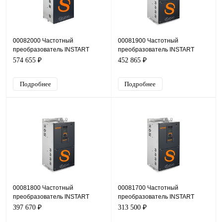
00082000 Частотный
00081900 Частотный
преобразователь INSTART
преобразователь INSTART
INPRIME-G110-4F, 380В, 110кВт,
INPRIME-G90-4F, 380В, 90кВт,
574 655 ₽
452 865 ₽
216А
180А
Подробнее
Подробнее
00081800 Частотный
00081700 Частотный
преобразователь INSTART
преобразователь INSTART
INPRIME-G75-4BF, 380В, 75кВт,
INPRIME-G55-4BF, 380В, 55кВт,
397 670 ₽
313 500 ₽
150А
122А