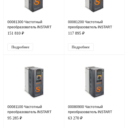
00081300 Частотный
00081200 Частотный
преобразователь INSTART
преобразователь INSTART
INPRIME-G22-4BF, 380В, 22кВт,
INPRIME-G18.5-4BF, 380В,
151 810 ₽
117 895 ₽
45А
18,5кВт, 39А
Подробнее
Подробнее
00081100 Частотный
00080900 Частотный
преобразователь INSTART
преобразователь INSTART
INPRIME-G15-4BF, 380В, 15кВт,
INPRIME-G7.5-4BF, 380В, 7,5кВт,
95 285 ₽
63 270 ₽
31А
18А