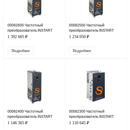
00082600 Частотный
00082500 Частотный
преобразователь INSTART
преобразователь INSTART
INPRIME-G250-4F, 380В, 250кВт,
INPRIME-G220-4F, 380В, 220кВт,
1 392 605 ₽
1 234 050 ₽
477А
414А
Подробнее
Подробнее
00082400 Частотный
00082300 Частотный
преобразователь INSTART
преобразователь INSTART
INPRIME-G200-4F, 380В, 200кВт,
INPRIME-G185-4F, 380В, 185кВт,
1 146 365 ₽
1 110 645 ₽
377А
340А