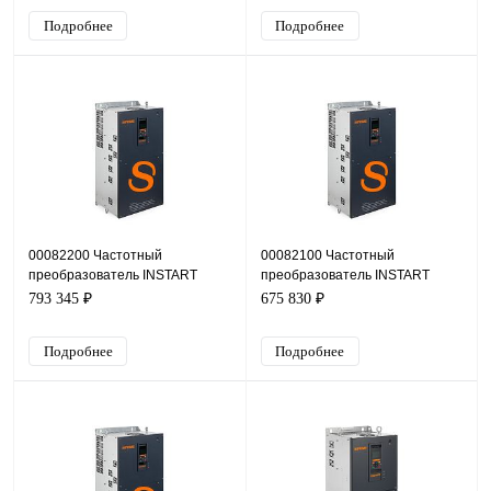
Подробнее
Подробнее
00082200 Частотный
00082100 Частотный
преобразователь INSTART
преобразователь INSTART
INPRIME-G160-4F, 380В, 160кВт,
INPRIME-G132-4F, 380В, 132кВт,
793 345 ₽
675 830 ₽
304А
260А
Подробнее
Подробнее