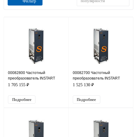
популярности
Фильтр
00082800 Частотный
00082700 Частотный
преобразователь INSTART
преобразователь INSTART
INPRIME-G315-4F, 380В, 315кВт,
INPRIME-G280-4F, 380В, 280кВт,
1 705 155 ₽
1 525 130 ₽
305А
520А
Подробнее
Подробнее