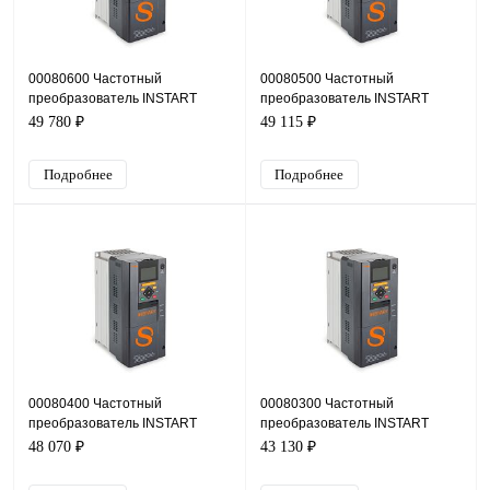
00080600 Частотный
00080500 Частотный
преобразователь INSTART
преобразователь INSTART
INPRIME-G3.0-4BF, 380В, 3кВт,
INPRIME-G2.2-4BF, 380В, 2,2кВт,
49 780 ₽
49 115 ₽
7,2А
5,6А
Подробнее
Подробнее
00080400 Частотный
00080300 Частотный
преобразователь INSTART
преобразователь INSTART
INPRIME-G1.5-4BF, 380В, 1,5кВт,
INPRIME-G1.1-4BF, 380В, 1,1кВт,
48 070 ₽
43 130 ₽
4,1А
3,1А