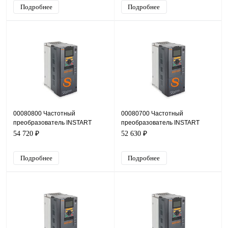
Подробнее
Подробнее
00080800 Частотный
00080700 Частотный
преобразователь INSTART
преобразователь INSTART
INPRIME-G5.5-4BF, 380В, 5,5кВт,
INPRIME-G4.0-4BF, 380В, 4кВт,
54 720 ₽
52 630 ₽
14,8А
9,4А
Подробнее
Подробнее