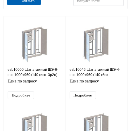
популярности
Фильтр
esb10000 Щит этажный ЩЭ-6-
esb10046 Щит этажный ЩЭ-4-
eco 1000х960х140 (исп. 3р2о)
eco 1000х960х140 (без
ESB (сталь), IP31,
покраски) ESB (сталь), IP31,
Цена по запросу
Цена по запросу
960х1000х140 (ШхВхГ)
960х1000х140 (ШхВхГ)
Подробнее
Подробнее