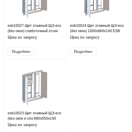
esb10027 Щит этажный ЩЭ-eco
esb10024 Щит этажный ЩЭ-eco
(без окон) слаботочный отсек
(без окон) 1000х960х140 ESB
слева 1000х960х140 ESB
(сталь), IP31, 960х1000х140
Цена по запросу
Цена по запросу
(сталь), IP31, 960х1
(ШхВхГ)
Подробнее
Подробнее
esb10023 Щит этажный ЩЭ-eco
(без окон и с/о) 890х550х140
ESB (сталь), IP31, 550х890х140
Цена по запросу
(ШхВхГ)