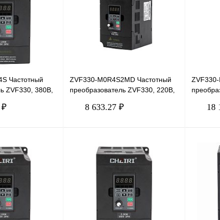
S Частотный
ZVF330-M0R4S2MD Частотный
ZVF330-
ь ZVF330, 380В,
преобразователь ZVF330, 220В,
преобра
0,4кВт, 2,4А
7,5кВт, 
 ₽
8 633.27 ₽
18 
В корзину
В корзину
Сравнение
Купить в 1 клик
Сравнение
Купить в
Под заказ
В избранное
Под заказ
В избра