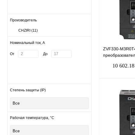
Производитель
CHZIRI
(11)
Номинальный ток, А
ZVF330-M3R0T4
От
До
преобразовател
3кВт, 6,8А
10 602.18
Степень защиты (IP)
Все
Купить в 1 клик
В избранное
Рабочая температура, °С
Все