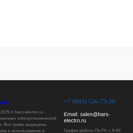
+7 (843) 526-73-20
2025 © bars-electro.ru -
Email:
sales@bars-
-магазин электротехнической
electro.ru
и. Все права защищены.
График работы Пн-Пт: с 8:00
ние и использование в