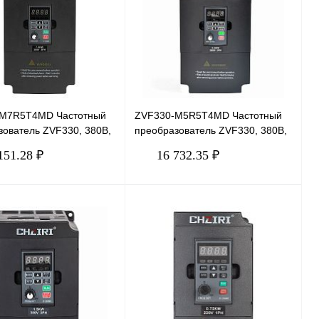
M7R5T4MD Частотный
ZVF330-M5R5T4MD Частотный
зователь ZVF330, 380В,
преобразователь ZVF330, 380В,
17А
5,5кВт, 13А
151.28 ₽
16 732.35 ₽
В корзину
В корзину
 1 клик
Сравнение
Купить в 1 клик
Сравнение
нное
В
В избранное
В
наличии
наличии