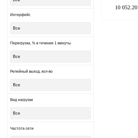
2,2кВт, 10А
10 052.20
Интерфейс
Все
Перегрузка, % в течение 1 минуты
Купить в 1 клик
Все
В избранное
Релейный выход, кол-во
Все
Вид нагрузки
Все
Частота сети