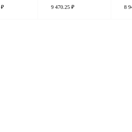
1,5кВт, 7А
0,75кВт, 
 ₽
9 470.25 ₽
8 9
В корзину
В корзину
Сравнение
Купить в 1 клик
Сравнение
Купить в
В
В избранное
В
В избра
наличии
наличии