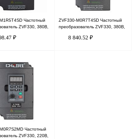
M1R5T4SD Частотный
ZVF330-M0R7T4SD Частотный
зователь ZVF330, 380В,
преобразователь ZVF330, 380В,
,7А
0,75кВт, 2,5А
98.47 ₽
8 840.52 ₽
В корзину
В корзину
 1 клик
Сравнение
Купить в 1 клик
Сравнение
нное
В
В избранное
В
наличии
наличии
M0R7S2MD Частотный
зователь ZVF330, 220В,