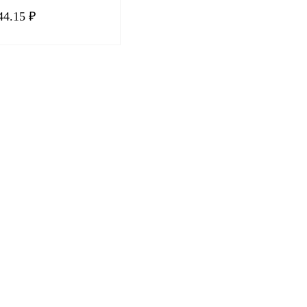
4,5А
44.15 ₽
В корзину
 1 клик
Сравнение
нное
В
наличии