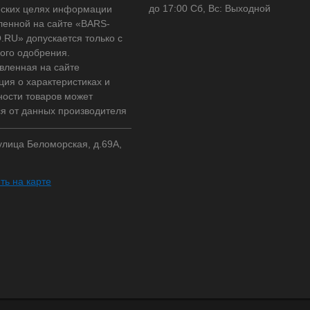
до 17:00 Сб, Вс: Выходной
ских целях информации
ленной на сайте «BARS-
RU» допускается только с
ого одобрения.
вленная на сайте
ия о характеристиках и
ности товаров может
ся от данных производителя
 улица Беломорская, д.69А,
ть на карте