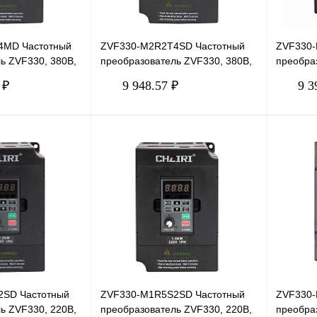
4MD Частотный
ZVF330-M2R2T4SD Частотный
ZVF330-
ь ZVF330, 380В,
преобразователь ZVF330, 380В,
преобра
2,2кВт, 5А
1,5кВт, 3
 ₽
9 948.57 ₽
9 3
В корзину
В корзину
Сравнение
Купить в 1 клик
Сравнение
Купить в
В
В избранное
В
В избра
наличии
наличии
2SD Частотный
ZVF330-M1R5S2SD Частотный
ZVF330-
ь ZVF330, 220В,
преобразователь ZVF330, 220В,
преобра