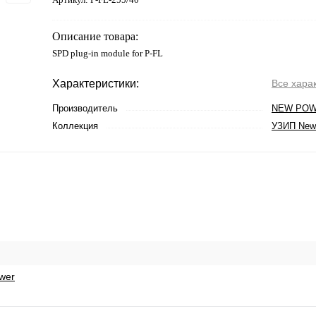
Описание товара:
SPD plug-in module for P-FL
Характеристики:
Все хара
Производитель
NEW PO
Коллекция
УЗИП New
wer