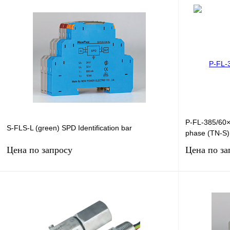
Запросить цену
Купить в 1 клик
Сравнение
Купить в 1 к
В избранное
Под заказ
В избранное
P-FL-385/60×
S-FLS-L (green) SPD Identification bar
phase (TN-S)
Цена по запросу
Цена по за
Запросить цену
Купить в 1 клик
Сравнение
Купить в 1 к