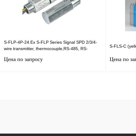
В избранное
Под заказ
В избранное
S-FLP-4P-24.Ex S-FLP Series Signal SPD 2/3/4-
S-FLS-C (yell
wire transmitter, thermocouple,RS-485, RS-
232,RS-422, s
Цена по запросу
Цена по за
Запросить цену
Купить в 1 клик
Сравнение
Купить в 1 к
В избранное
Под заказ
В избранное