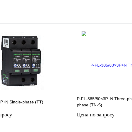
P-FL-385/80×3P+N Three-pha
P+N Single-phase (TT)
phase (TN-S)
просу
Цена по запросу