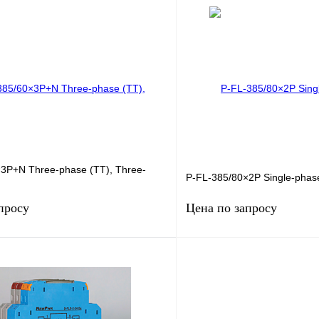
Запросить цену
Запросить
лик
Сравнение
Купить в 1 клик
Под заказ
В избранное
3P+N Three-phase (TT), Three-
P-FL-385/80×2P Single-phas
просу
Цена по запросу
Запросить цену
Запросить
лик
Сравнение
Купить в 1 клик