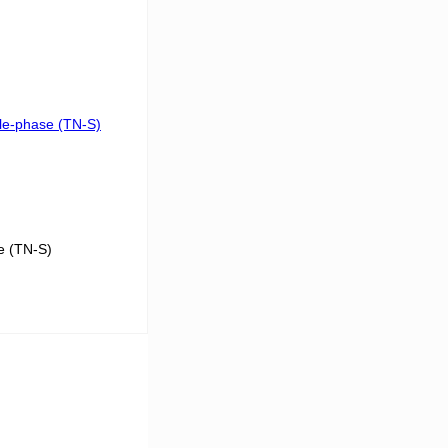
 цену
Сравнение
Под заказ
e (TN-S)
 цену
Сравнение