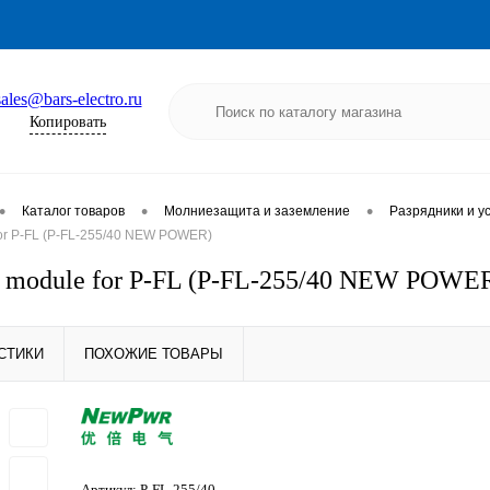
sales@bars-electro.ru
Копировать
•
•
•
Каталог товаров
Молниезащита и заземление
Разрядники и у
for P-FL (P-FL-255/40 NEW POWER)
n module for P-FL (P-FL-255/40 NEW POWE
СТИКИ
ПОХОЖИЕ ТОВАРЫ
Артикул:
P-FL-255/40