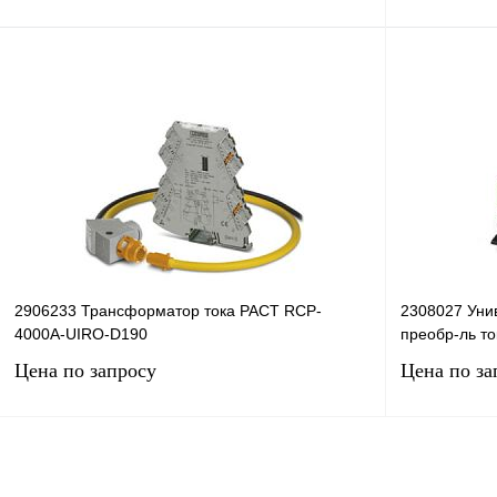
Запросить цену
Купить в 1 клик
Сравнение
Купить в 1 к
В избранное
Под заказ
В избранное
2906233 Трансформатор тока PACT RCP-
2308027 Уни
4000A-UIRO-D190
преобр-ль т
Цена по запросу
Цена по за
Запросить цену