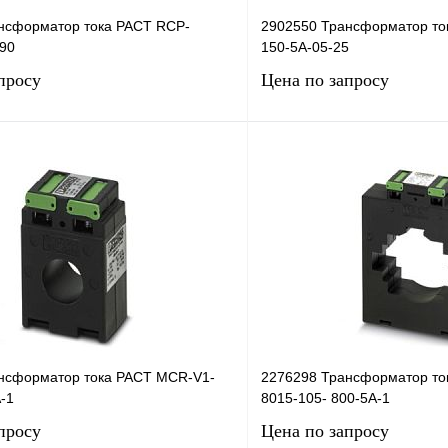
нсформатор тока PACT RCP-
2902550 Трансформатор то
90
150-5A-05-25
просу
Цена по запросу
Запросить цену
Запросить
лик
Сравнение
Купить в 1 клик
Под заказ
В избранное
нсформатор тока PACT MCR-V1-
2276298 Трансформатор то
-1
8015-105- 800-5A-1
просу
Цена по запросу