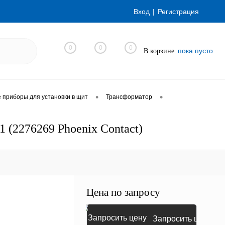
Вход
Регистрация
0
0
0
пока пусто
В корзине
•
•
приборы для установки в щит
Трансформатор
(2276269 Phoenix Contact)
Цена по запросу
Запросить цену