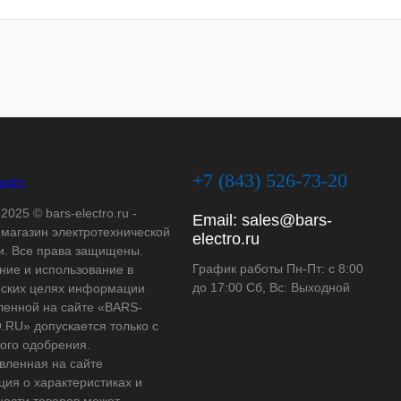
+7 (843) 526-73-20
2025 © bars-electro.ru -
Email:
sales@bars-
-магазин электротехнической
electro.ru
и. Все права защищены.
График работы Пн-Пт: с 8:00
ние и использование в
до 17:00 Сб, Вс: Выходной
ских целях информации
ленной на сайте «BARS-
RU» допускается только с
ого одобрения.
вленная на сайте
ия о характеристиках и
ности товаров может