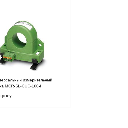
Запросить цену
Запросить
лик
Сравнение
Купить в 1 клик
Под заказ
В избранное
версальный измерительный
ока MCR-SL-CUC-100-I
просу
Запросить цену