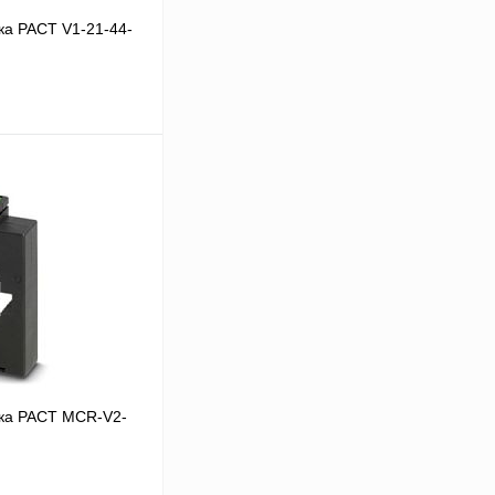
ка PACT V1-21-44-
 цену
Сравнение
Под заказ
ка PACT MCR-V2-