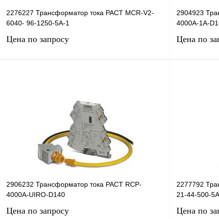
2276227 Трансформатор тока PACT MCR-V2-
2904923 Тра
6040- 96-1250-5A-1
4000A-1A-D1
Цена по запросу
Цена по за
Запросить цену
Купить в 1 клик
Сравнение
Купить в 1 к
В избранное
Под заказ
В избранное
2906232 Трансформатор тока PACT RCP-
2277792 Тра
4000A-UIRO-D140
21-44-500-5A
Цена по запросу
Цена по за