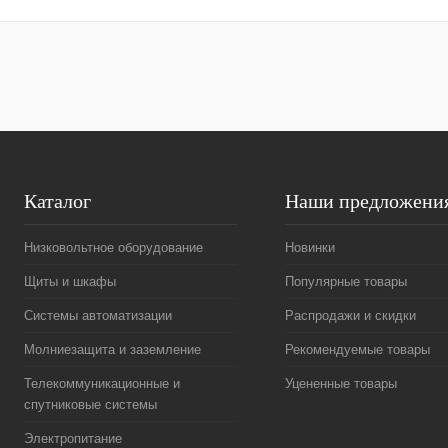
Купить в 1 клик
Сравнение
Купить в 1 к
В избранное
Под заказ
В избранное
Каталог
Наши предложени
Низковольтное оборудование
Новинки
Щиты и шкафы
Популярные товары
Системы автоматизации
Распродажи и скидки
Молниезащита и заземление
Рекомендуемые товары
Телекоммуникационные и
Уцененные товары
спутниковые системы
Электропитание