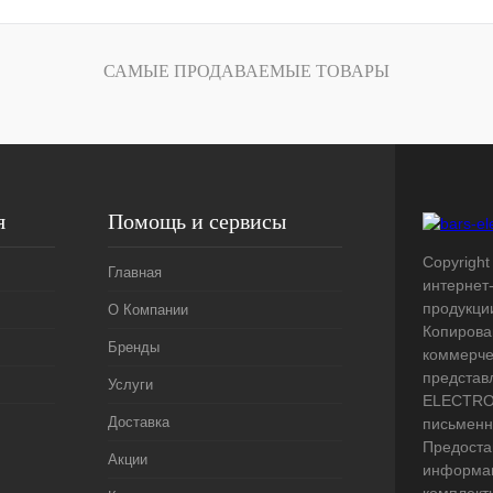
лик
Сравнение
Под заказ
САМЫЕ ПРОДАВАЕМЫЕ ТОВАРЫ
я
Помощь и сервисы
Copyright 
Главная
интернет
продукци
О Компании
Копирова
Бренды
коммерче
представ
Услуги
ELECTRO.
Доставка
письменн
Предоста
Акции
информац
комплект