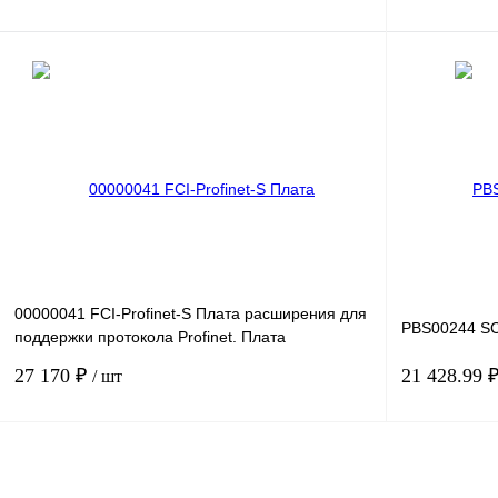
В корзину
Купить в 1 клик
Сравнение
Купить в 1 к
В избранное
Под заказ
В избранное
00000041 FCI-Profinet-S Плата расширения для
PBS00244 SC
поддержки протокола Profinet. Плата
расширения FCI-PROF
27 170 ₽
21 428.99 
/ шт
В корзину