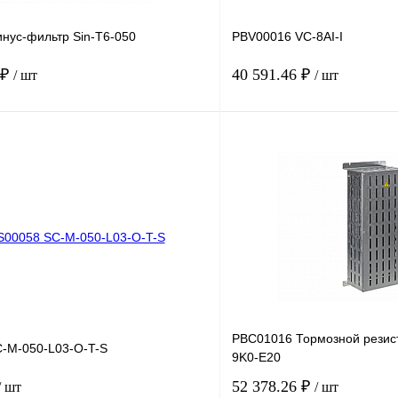
нус-фильтр Sin-T6-050
PBV00016 VC-8AI-I
 ₽
40 591.46 ₽
/ шт
/ шт
В корзину
лик
Сравнение
Купить в 1 клик
Под заказ
В избранное
PBC01016 Тормозной резис
-M-050-L03-O-T-S
9K0-E20
52 378.26 ₽
/ шт
/ шт