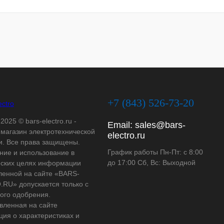
+7 (843) 526-73-20
2025 © bars-electro.ru -
Email:
sales@bars-
-магазин электротехнической
electro.ru
и. Все права защищены.
График работы Пн-Пт: с 8:00
ние и использование в
до 17:00 Сб, Вс: Выходной
ских целях информации
ленной на сайте «BARS-
RU» допускается только с
ого одобрения.
вленная на сайте
ия о характеристиках и