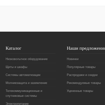
Купить в 1 клик
Сравнение
Купить в 1 к
В избранное
Под заказ
В избранное
Каталог
Наши предложени
Низковольтное оборудование
Новинки
Щиты и шкафы
Популярные товары
Системы автоматизации
Распродажи и скидки
Молниезащита и заземление
Рекомендуемые товары
Телекоммуникационные и
Уцененные товары
спутниковые системы
Электропитание