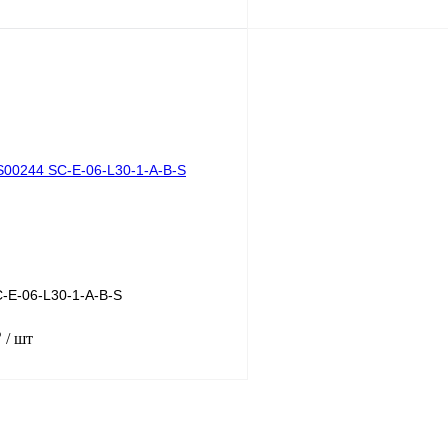
В корзину
лик
Сравнение
Купить в 1 клик
Под заказ
В избранное
-E-06-L30-1-A-B-S
₽
/ шт
В корзину