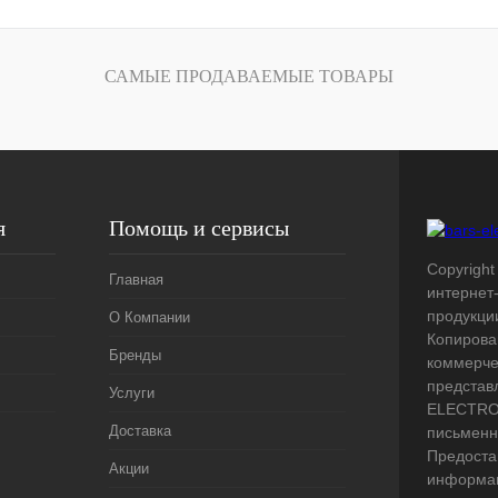
лик
Сравнение
Под заказ
САМЫЕ ПРОДАВАЕМЫЕ ТОВАРЫ
я
Помощь и сервисы
Copyright 
Главная
интернет
продукци
О Компании
Копирова
Бренды
коммерче
представ
Услуги
ELECTRO.
Доставка
письменн
Предоста
Акции
информац