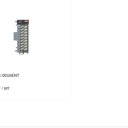
В корзину
лик
Сравнение
Купить в 1 клик
Под заказ
В избранное
C-0016ENT
₽
/ шт
В корзину
лик
Сравнение