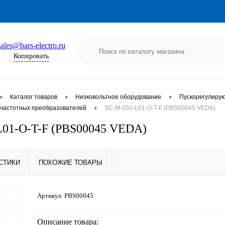
sales@bars-electro.ru
Копировать
•
•
•
Каталог товаров
Низковольтное оборудование
Пускорегулиру
•
частотных преобразователей
SC-M-050-L01-O-T-F (PBS00045 VEDA)
L01-O-T-F (PBS00045 VEDA)
СТИКИ
ПОХОЖИЕ ТОВАРЫ
Артикул:
PBS00045
Описание товара: