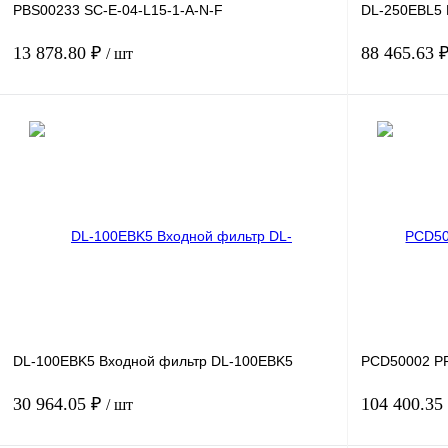
PBS00233 SC-E-04-L15-1-A-N-F
DL-250EBL5 
13 878.80 ₽
88 465.63 
/ шт
В корзину
Купить в 1 клик
Сравнение
Купить в 1 к
В избранное
Под заказ
В избранное
DL-100EBK5 Входной фильтр DL-100EBK5
PCD50002 P
30 964.05 ₽
104 400.35
/ шт