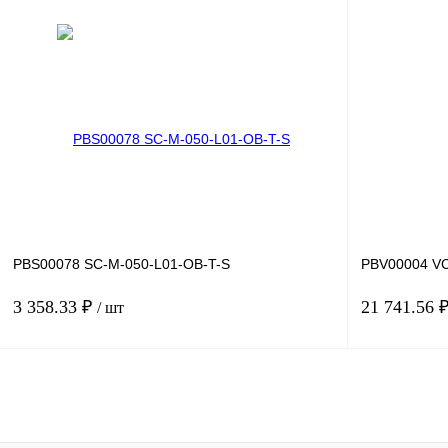
В корзину
Купить в 1 клик
Сравнение
Купить в 1 к
В избранное
Под заказ
В избранное
PBS00078 SC-M-050-L01-OB-T-S
PBV00004 V
3 358.33 ₽
21 741.56 
/ шт
В корзину
Купить в 1 клик
Сравнение
Купить в 1 к