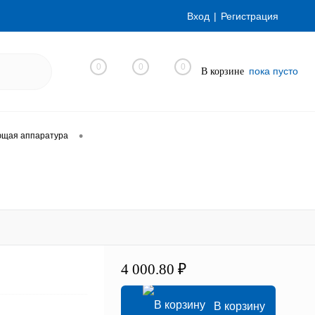
Вход
Регистрация
0
0
0
пока пусто
В корзине
•
ющая аппаратура
4 000.80 ₽
В корзину