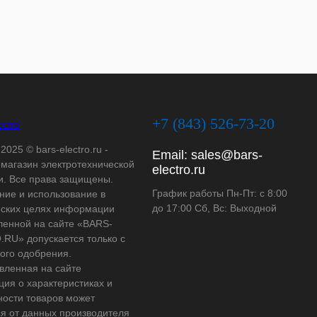
+7 (843) 526-73-20
2025 © bars-electro.ru -
Email:
sales@bars-
-магазин электротехнической
electro.ru
и. Все права защищены.
График работы Пн-Пт: с 8:00
ние и использование в
до 17:00 Сб, Вс: Выходной
ских целях информации
ленной на сайте «BARS-
RU» допускается только с
ого одобрения.
вленная на сайте
ия о характеристиках и
ности товаров может
ся от данных производителя