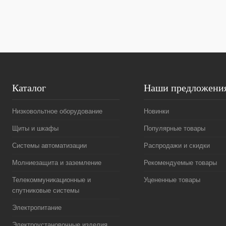
В избранное
Под заказ
В избранное
Каталог
Наши предложени
Низковольтное оборудование
Новинки
Щиты и шкафы
Популярные товары
Системы автоматизации
Распродажи и скидки
Молниезащита и заземление
Рекомендуемые товары
Телекоммуникационные и
Уцененные товары
спутниковые системы
Электропитание
Электроустановочные изделия