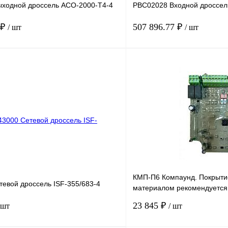
ходной дроссель ACO-2000-T4-4
PBC02028 Входной дроссел
 ₽
507 896.77 ₽
/ шт
/ шт
В корзину
лик
Сравнение
Купить в 1 клик
Под заказ
В избранное
КМП-П6 Компаунд. Покрыти
тевой дроссель ISF-355/683-4
материалом рекомендуется
оборудования в экстремал
23 845 ₽
 шт
/ шт