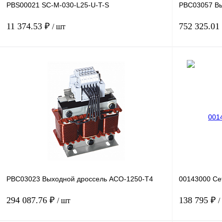
PBS00021 SC-M-030-L25-U-T-S
PBC03057 Вы
11 374.53 ₽
752 325.01
/ шт
В корзину
Купить в 1 клик
Сравнение
Купить в 1 к
В избранное
Под заказ
В избранное
PBC03023 Выходной дроссель ACO-1250-T4
00143000 Се
294 087.76 ₽
138 795 ₽
/ шт
/