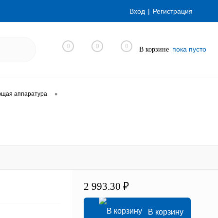
Вход
Регистрация
0
0
0
пока пусто
В корзине
•
ющая аппаратура
2 993.30 ₽
В корзину