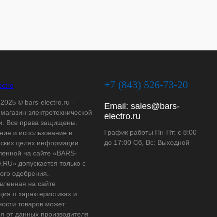
+7 (843) 526-73-20
2025 © bars-electro.ru -
Email:
sales@bars-
-магазин электротехнической
electro.ru
и. Все права защищены.
График работы Пн-Пт: с 8:00
ние и использование в
до 17:00 Сб, Вс: Выходной
ских целях информации
ленной на сайте «BARS-
RU» допускается только с
ого одобрения.
вленная на сайте
ия о характеристиках и
ности товаров может
ся от данных производителя