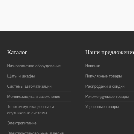
В избранное
Под заказ
В избранное
Каталог
Наши предложени
Низковольтное оборудование
Новинки
Щиты и шкафы
Популярные товары
Системы автоматизации
Распродажи и скидки
Молниезащита и заземление
Рекомендуемые товары
Телекоммуникационные и
Уцененные товары
спутниковые системы
Электропитание
Электроустановочные изделия