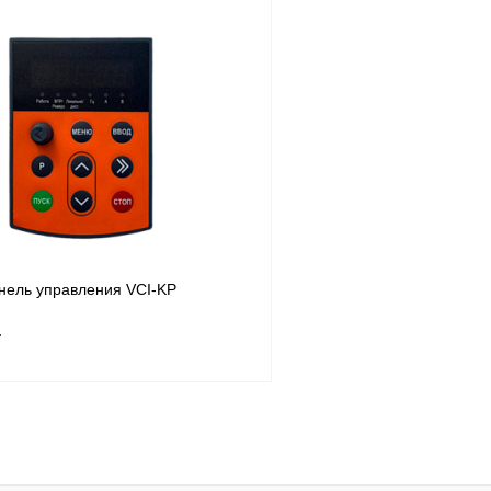
В корзину
лик
Сравнение
Купить в 1 клик
Под заказ
В избранное
нель управления VCI-KP
т
В корзину
лик
Сравнение