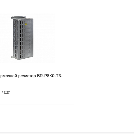
В корзину
лик
Сравнение
Купить в 1 клик
Под заказ
В избранное
рмозной резистор BR-P8K0-T3-
₽
/ шт
В корзину
лик
Сравнение