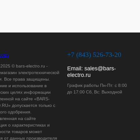
+7 (843) 526-73-20
2025 © bars-electro.ru -
Email:
sales@bars-
-магазин электротехнической
electro.ru
и. Все права защищены.
График работы Пн-Пт: с 8:00
ние и использование в
до 17:00 Сб, Вс: Выходной
ских целях информации
ленной на сайте «BARS-
RU» допускается только с
ого одобрения.
вленная на сайте
ия о характеристиках и
ности товаров может
ся от данных производителя