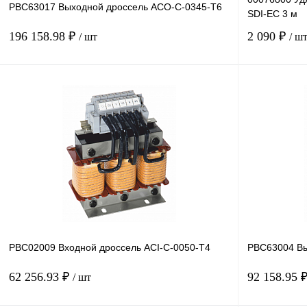
PBC63017 Выходной дроссель ACO-C-0345-T6
SDI-EC 3 м
196 158.98 ₽
2 090 ₽
/ шт
/ ш
В корзину
Купить в 1 клик
Сравнение
Купить в 1 к
В избранное
Под заказ
В избранное
PBC02009 Входной дроссель ACI-C-0050-T4
PBC63004 Вы
62 256.93 ₽
92 158.95 
/ шт