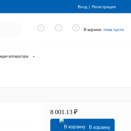
Вход
Регистрация
0
0
0
пока пусто
В корзине
•
ющая аппаратура
8 001.13 ₽
В корзину