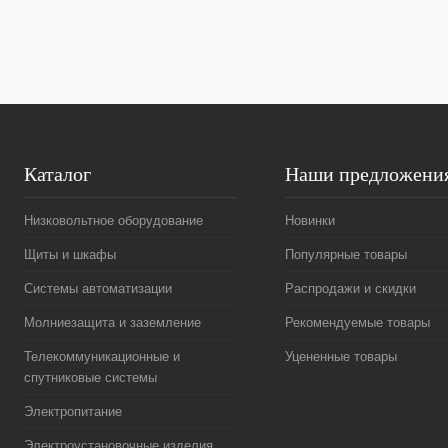
В избранное
Под заказ
В избранное
Каталог
Наши предложени
Низковольтное оборудование
Новинки
Щиты и шкафы
Популярные товары
Системы автоматизации
Распродажи и скидки
Молниезащита и заземление
Рекомендуемые товары
Телекоммуникационные и
Уцененные товары
спутниковые системы
Электропитание
Электроустановочные изделия