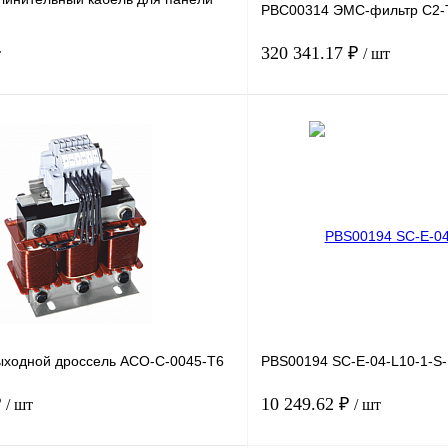
PBC00314 ЭМС-фильтр C2-
320 341.17 ₽
т
/ шт
В корзину
лик
Сравнение
Купить в 1 клик
Под заказ
В избранное
ходной дроссель ACO-C-0045-T6
PBS00194 SC-E-04-L10-1-S
₽
10 249.62 ₽
/ шт
/ шт