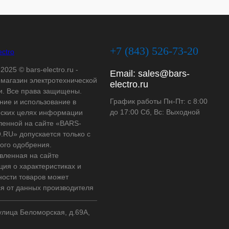
+7 (843) 526-73-20
2025 © bars-electro.ru -
Email:
sales@bars-
-магазин электротехнической
electro.ru
и. Все права защищены.
График работы Пн-Пт: с 8:00
ние и использование в
до 17:00 Сб, Вс: Выходной
ских целях информации
ленной на сайте «BARS-
RU» допускается только с
ого одобрения.
вленная на сайте
ия о характеристиках и
ности товаров может
ся от данных производителя
 улица Беломорская, д.69А,