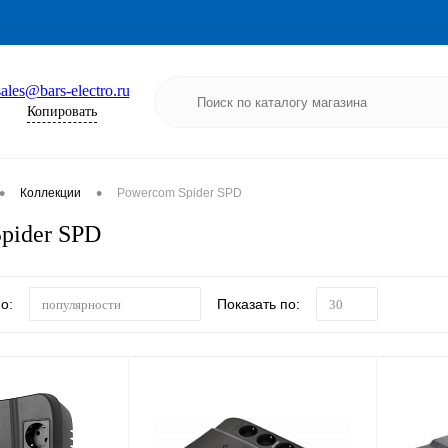
sales@bars-electro.ru
Копировать
•
•
Коллекции
Powercom Spider SPD
pider SPD
о:
Показать по:
популярности
30