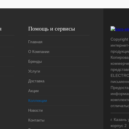
я
Помощь и сервисы
Copyright 
Главная
интернет
продукци
О Компании
Копирова
Бренды
коммерче
представ
Услуги
ELECTRO.
Доставка
письменн
Предоста
Акции
информац
комплект
Коллекции
отличать
Новости
г. Казань
Контакты
корпус 2