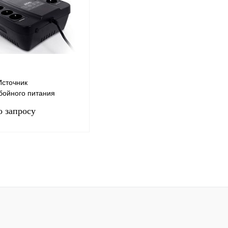
Источник
бойного питания
M Spider SPD-650U,
о запросу
Запросить цену
 1 клик
Сравнение
нное
Под заказ