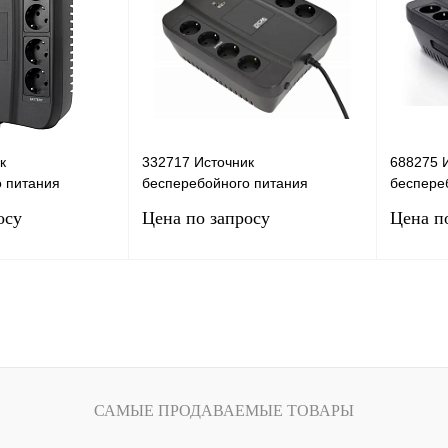
к
332717 Источник
688275 
 питания
бесперебойного питания
беспере
der SPD-850N,
POWERCOM Spider SPD-1000N,
POWERCO
осу
Цена по запросу
Цена п
1000ВA
650ВA
сить цену
Запросить цену
Сравнение
Купить в 1 клик
Сравнение
Купить в
Под заказ
В избранное
Под заказ
В избра
САМЫЕ ПРОДАВАЕМЫЕ ТОВАРЫ