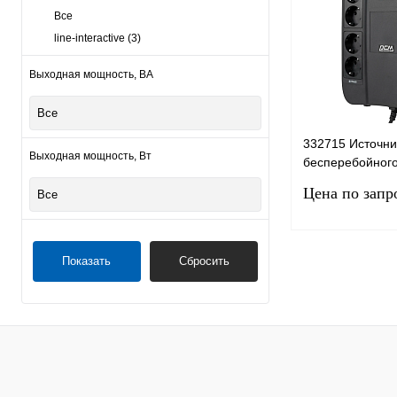
Все
line-interactive
(3)
Выходная мощность, ВА
Все
332715 Источни
Выходная мощность, Вт
бесперебойного
POWERCOM Spi
Цена по запр
Все
850ВA
Показать
Сбросить
Запро
Купить в 1 клик
В избранное