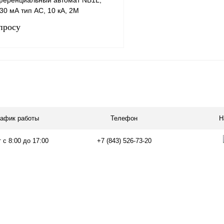
еренциальный автомат NB1L,
30 мА тип AC, 10 кА, 2М
просу
Запросить цену
лик
Сравнение
Под заказ
рафик работы
Телефон
Н
 с 8:00 до 17:00
+7 (843) 526-73-20