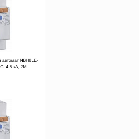
 автомат NBH8LE-
C, 4,5 кА, 2М
 цену
Сравнение
В
аличии