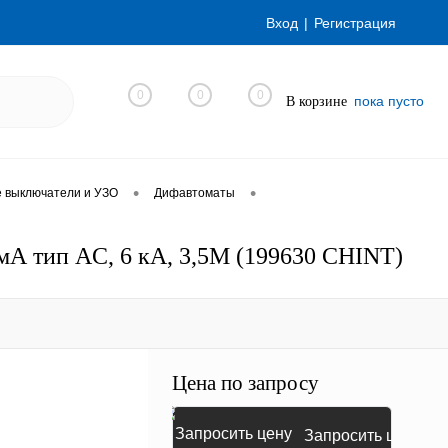
Вход
Регистрация
0
0
0
пока пусто
В корзине
•
•
е выключатели и УЗО
Дифавтоматы
мА тип AC, 6 кА, 3,5М (199630 CHINT)
Цена по запросу
Запросить цену