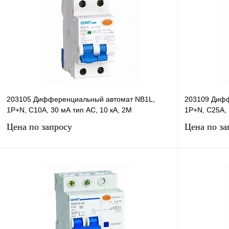
203105 Дифференциальный автомат NB1L,
203109 Дифф
1P+N, C10А, 30 мА тип AC, 10 кА, 2М
1P+N, C25А, 
Цена по запросу
Цена по за
Запросить цену
Купить в 1 клик
Сравнение
Купить в 1 к
В избранное
В
В избранное
наличии