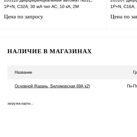
203110 Дифференциальный автомат NB1L,
203107 Дифф
1P+N, C32А, 30 мА тип AC, 10 кА, 2М
1P+N, C16А, 
Цена по запросу
Цена по за
Запросить цену
НАЛИЧИЕ В МАГАЗИНАХ
Купить в 1 клик
Сравнение
Купить в 1 к
В избранное
В
В избранное
Название
Г
наличии
Основной (Казань, Беломорская 69А к2)
Пн-Пт
загрузка карты...