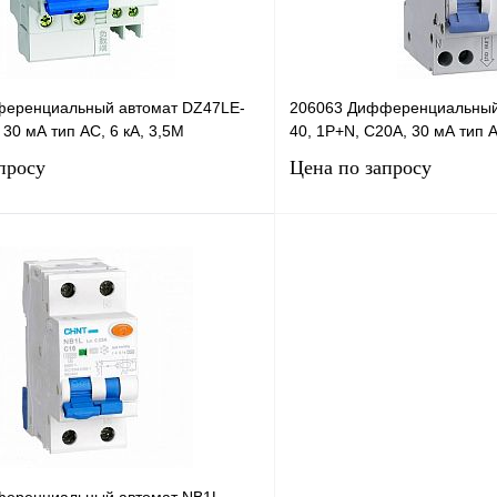
еренциальный автомат DZ47LE-
206063 Дифференциальный
 30 мА тип AC, 6 кА, 3,5М
40, 1P+N, C20А, 30 мА тип A
просу
Цена по запросу
Запросить цену
Запросить
лик
Сравнение
Купить в 1 клик
В
В избранное
наличии
н