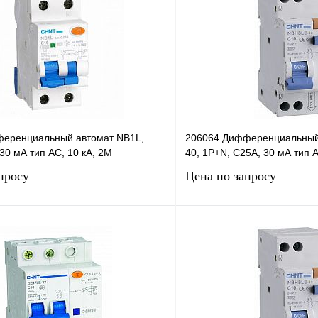
еренциальный автомат NB1L,
206064 Дифференциальный
30 мА тип AC, 10 кА, 2М
40, 1P+N, C25А, 30 мА тип A
просу
Цена по запросу
Запросить цену
Запросить
лик
Сравнение
Купить в 1 клик
В
В избранное
наличии
н