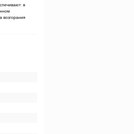
спечивают: в
енном
а возгорания