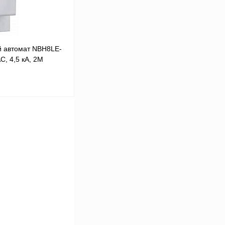
 автомат NBH8LE-
C, 4,5 кА, 2М
 цену
Сравнение
В
аличии