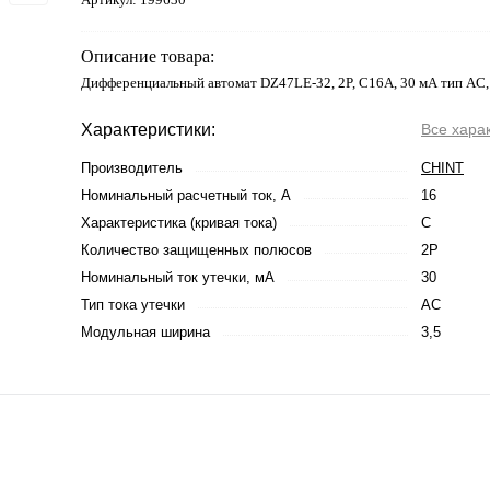
Описание товара:
Дифференциальный автомат DZ47LE-32, 2P, C16А, 30 мА тип AC, 
Характеристики:
Все хара
Производитель
CHINT
Номинальный расчетный ток, А
16
Характеристика (кривая тока)
C
Количество защищенных полюсов
2P
Номинальный ток утечки, мА
30
Тип тока утечки
AC
Модульная ширина
3,5