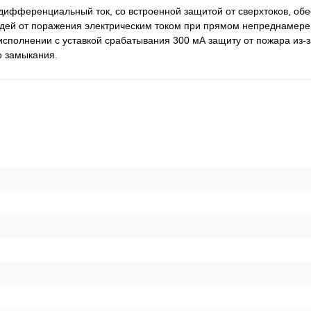
фференциальный ток, со встроенной защитой от сверхтоков, обе
юдей от поражения электрическим током при прямом непреднамер
исполнении с уставкой срабатывания 300 мА защиту от пожара из-з
о замыкания.