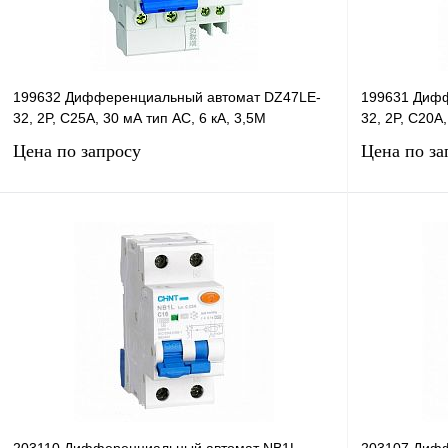
199632 Дифференциальный автомат DZ47LE-
199631 Дифф
32, 2P, C25А, 30 мА тип AC, 6 кА, 3,5М
32, 2P, C20А,
Цена по запросу
Цена по за
Запросить цену
Купить в 1 клик
Сравнение
Купить в 1 к
В избранное
В
В избранное
наличии