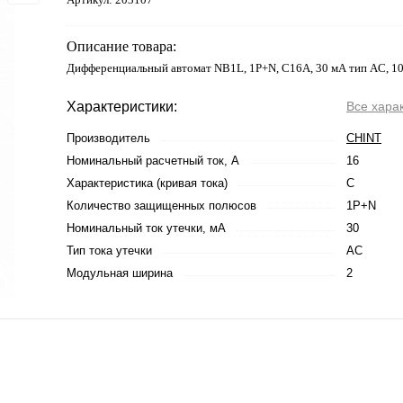
Описание товара:
Дифференциальный автомат NB1L, 1P+N, C16А, 30 мА тип AC, 10
Характеристики:
Все хара
Производитель
CHINT
Номинальный расчетный ток, А
16
Характеристика (кривая тока)
C
Количество защищенных полюсов
1P+N
Номинальный ток утечки, мА
30
Тип тока утечки
AC
Модульная ширина
2