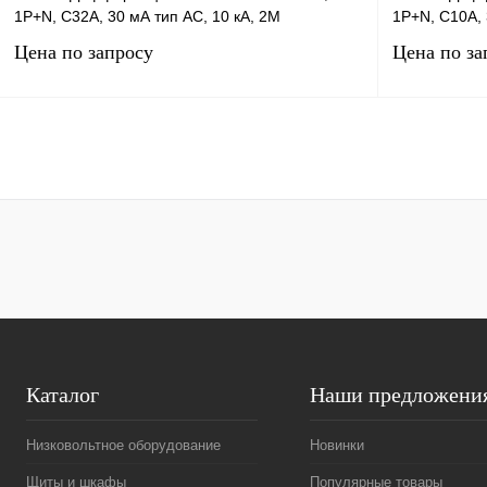
1P+N, C32А, 30 мА тип AC, 10 кА, 2М
1P+N, C10А, 
Цена по запросу
Цена по за
Запросить цену
Купить в 1 клик
Сравнение
Купить в 1 к
В избранное
В
В избранное
наличии
Каталог
Наши предложени
Низковольтное оборудование
Новинки
Щиты и шкафы
Популярные товары