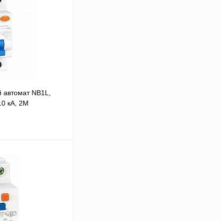
 автомат NB1L,
10 кА, 2М
 цену
Сравнение
В
аличии