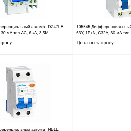
еренциальный автомат DZ47LE-
105545 Дифференциальный
 30 мА тип AC, 6 кА, 3,5М
63Y, 1P+N, C32А, 30 мА тип 
просу
Цена по запросу
Запросить цену
Запросить
лик
Сравнение
Купить в 1 клик
В
В избранное
наличии
н
еренциальный автомат NB1L,