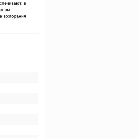
спечивают: в
енном
а возгорания