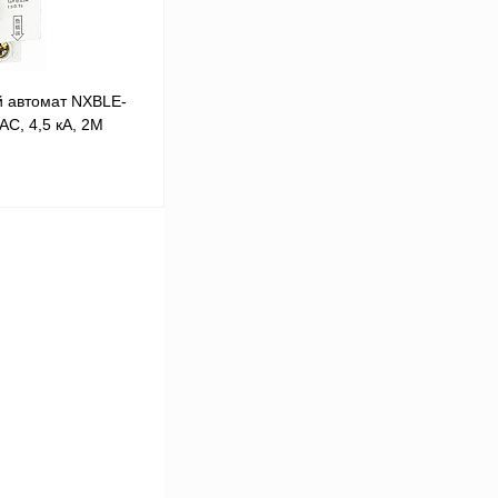
 автомат NXBLE-
AC, 4,5 кА, 2М
 цену
Сравнение
В
аличии