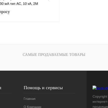
30 мА тип AC, 10 кА, 2М
просу
Запросить цену
лик
Сравнение
В
САМЫЕ ПРОДАВАЕМЫЕ ТОВАРЫ
наличии
я
Помощь и сервисы
Copyright 
Главная
интернет
продукци
О Компании