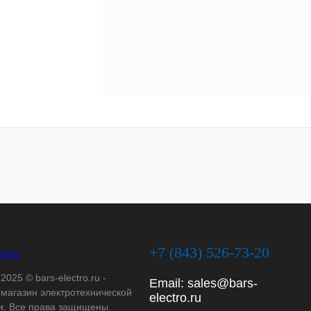
+7 (843) 526-73-20
2025 © bars-electro.ru -
Email:
sales@bars-
-магазин электротехнической
electro.ru
и. Все права защищены.