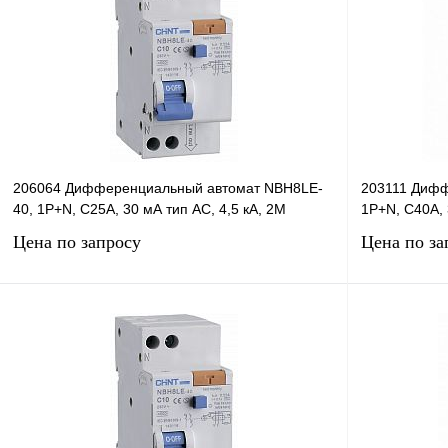
206064 Дифференциальный автомат NBH8LE-
203111 Дифф
40, 1P+N, C25А, 30 мА тип AC, 4,5 кА, 2М
1P+N, C40А, 
Цена по запросу
Цена по за
Запросить цену
Купить в 1 клик
Сравнение
Купить в 1 к
В избранное
В
В избранное
наличии