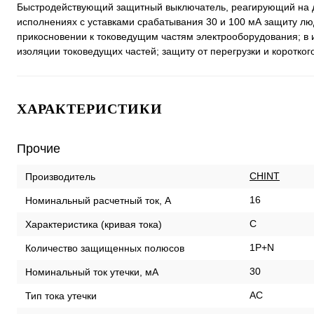
Быстродействующий защитный выключатель, реагирующий на ди
исполнениях с уставками срабатывания 30 и 100 мА защиту л
прикосновении к токоведущим частям электрооборудования; в 
изоляции токоведущих частей; защиту от перегрузки и коротког
ХАРАКТЕРИСТИКИ
Прочие
CHINT
Производитель
16
Номинальный расчетный ток, А
C
Характеристика (кривая тока)
1P+N
Количество защищенных полюсов
30
Номинальный ток утечки, мА
AC
Тип тока утечки