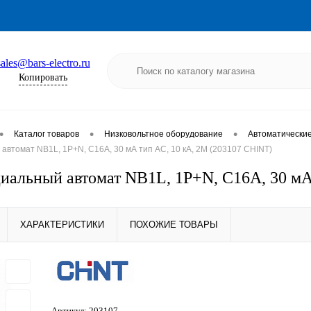
sales@bars-electro.ru
Копировать
•
•
•
Каталог товаров
Низковольтное оборудование
Автоматически
втомат NB1L, 1P+N, C16А, 30 мА тип AC, 10 кА, 2М (203107 CHINT)
альный автомат NB1L, 1P+N, C16А, 30 мА
ХАРАКТЕРИСТИКИ
ПОХОЖИЕ ТОВАРЫ
Артикул:
203107