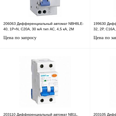
206063 Дифференциальный автомат NBH8LE-
199630 Дифф
40, 1P+N, C20А, 30 мА тип AC, 4,5 кА, 2М
32, 2P, C16А,
Цена по запросу
Цена по за
Запросить цену
Купить в 1 клик
Сравнение
Купить в 1 к
В избранное
В
В избранное
наличии
203110 Дифференциальный автомат NB1L,
203105 Дифф