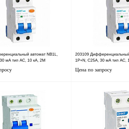
еренциальный автомат NB1L,
203109 Дифференциальный
30 мА тип AC, 10 кА, 2М
1P+N, C25А, 30 мА тип AC, 
просу
Цена по запросу
Запросить цену
Запросить
лик
Сравнение
Купить в 1 клик
В
В избранное
наличии
н