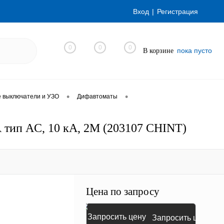
Вход
Регистрация
0
0
0
пока пусто
В корзине
•
•
е выключатели и УЗО
Дифавтоматы
 тип AC, 10 кА, 2М (203107 CHINT)
Цена по запросу
Запросить цену