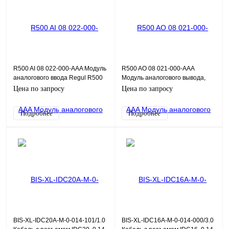
R500 AI 08 022-000-AAA Модуль
R500 AO 08 021-000-AAA
аналогового ввода Regul R500
Модуль аналогового вывода,
8хAI HART, 0,1%, поканальная
0/4…20 мА + HART, 8 каналов,
Цена по запросу
Цена по запросу
Г/И
поканальная гальванич
Подробнее
Подробнее
BIS-XL-IDC20A-M-0-014-101/1.0
BIS-XL-IDC16A-M-0-014-000/3.0