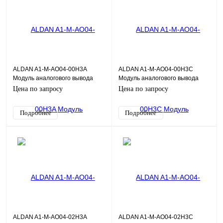
ALDAN A1-M-AO04-00H3A
ALDAN A1-M-AO04-00H3C
Модуль аналогового вывода
Модуль аналогового вывода
AO04DH 4хAO HART, 0,1%,
AO04DH 4хAO HART, 0,3%,
Цена по запросу
Цена по запросу
общая Г/И
общая Г/И
Подробнее
Подробнее
ALDAN A1-M-AO04-02H3A
ALDAN A1-M-AO04-02H3C