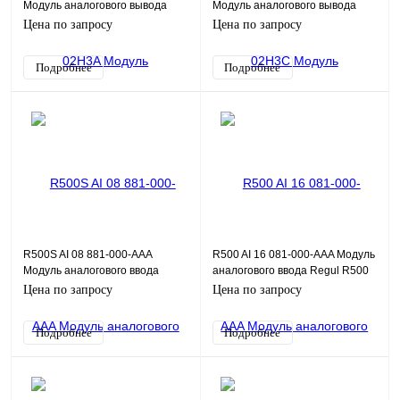
Модуль аналогового вывода
Модуль аналогового вывода
AO04DH 4хAO HART, 0,1%,
AO04DH 4хAO HART, 0,2%,
Цена по запросу
Цена по запросу
общая Г/И
общая Г/И
Подробнее
Подробнее
R500S AI 08 881-000-AAA
R500 AI 16 081-000-AAA Модуль
Модуль аналогового ввода
аналогового ввода Regul R500
0/4...20 мА + HART, 8 каналов,
16хAI HART, 0,1%, групповая Г/
Цена по запросу
Цена по запросу
поканальная гальвани
И
Подробнее
Подробнее